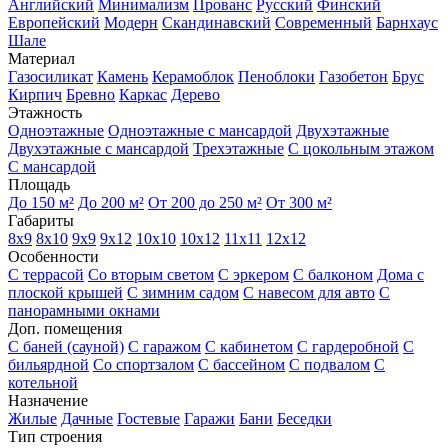
Английский
Минимализм
Прованс
Русский
Финский
Европейский
Модерн
Скандинавский
Современный
Барнхаус
Шале
Материал
Газосиликат
Камень
Керамоблок
Пеноблоки
Газобетон
Брус
Кирпич
Бревно
Каркас
Дерево
Этажность
Одноэтажные
Одноэтажные с мансардой
Двухэтажные
Двухэтажные с мансардой
Трехэтажные
С цокольным этажом
С мансардой
Площадь
До 150 м²
До 200 м²
От 200 до 250 м²
От 300 м²
Габариты
8x9
8x10
9x9
9x12
10x10
10x12
11x11
12x12
Особенности
С террасой
Со вторым светом
С эркером
С балконом
Дома с
плоской крышей
С зимним садом
С навесом для авто
С
панорамными окнами
Доп. помещения
С баней (сауной)
С гаражом
С кабинетом
С гардеробной
С
бильярдной
Со спортзалом
С бассейном
С подвалом
С
котельной
Назначение
Жилые
Дачные
Гостевые
Гаражи
Бани
Беседки
Тип строения