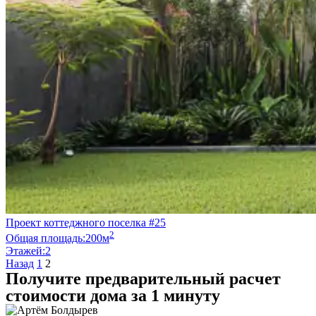
Проект коттеджного поселка #25
2
Общая площадь:
200м
Этажей:
2
Пагинация
Назад
1
2
Получите предварительный расчет
записей
стоимости дома за 1 минуту