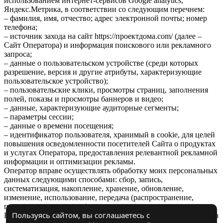
использованием интернет-сервисов Google analytics,
Яндекс.Метрика, в соответствии со следующим перечнем:
– фамилия, имя, отчество; адрес электронной почты; номер
телефона;
– источник захода на сайт https://проектдома.com/ (далее –
Сайт Оператора) и информация поискового или рекламного
запроса;
– данные о пользовательском устройстве (среди которых
разрешение, версия и другие атрибуты, характеризующие
пользовательское устройство);
– пользовательские клики, просмотры страниц, заполнения
полей, показы и просмотры баннеров и видео;
– данные, характеризующие аудиторные сегменты;
– параметры сессии;
– данные о времени посещения;
– идентификатор пользователя, хранимый в cookie, для целей
повышения осведомленности посетителей Сайта о продуктах
и услугах Оператора, предоставления релевантной рекламной
информации и оптимизации рекламы.
Оператор вправе осуществлять обработку моих персональных
данных следующими способами: сбор, запись,
систематизация, накопление, хранение, обновление,
изменение, использование, передача (распространение,
предоставление, доступ).
Пользуясь сайтом, вы соглашаетесь с
Настоящее согласие вступает в силу с момента моего перехода