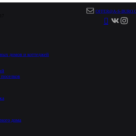
OFFER@A-S-BURO.
 17
ных домов и коттеджей
ий
 поселков
ка
ного дома