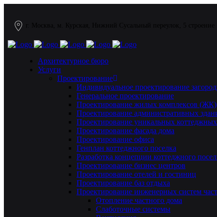
г. Москва, м. Курская, Нижний Сусальный переулок, 5 строение
Архитектурное бюро
Услуги
Проектирование
Индивидуальное проектирование загород
Генеральное проектирование
Проектирование жилых комплексов (ЖК)
Проектирование административных здан
Проектирование уникальных коттеджных
Проектирование фасада дома
Проектирование офиса
Генплан коттеджного поселка
Разработка концепции коттеджного посел
Проектирование бизнес центров
Проектирование отелей и гостиниц
Проектирование баз отдыха
Проектирование инженерных систем част
Отопление частного дома
Слаботочные системы