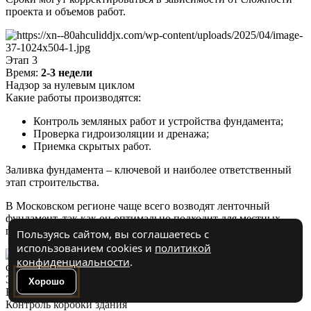
проекта и объемов работ.
Этап 3
Время:
2-3 недели
Надзор за нулевым циклом
Какие работы производятся:
Контроль земляных работ и устройства фундамента;
Проверка гидроизоляции и дренажа;
Приемка скрытых работ.
Заливка фундамента – ключевой и наиболее ответственный
этап строительства.
В Московском регионе чаще всего возводят ленточный
фундамент, так как он оптимально подходит для местных
грунтов и обеспечивает надежную основу для дома.
Пользуясь сайтом, вы соглашаетесь с
использованием cookies и
политикой
конфиденциальности
.
Этап 4
Хорошо
Время:
4-6 недель
Контроль коробки здания