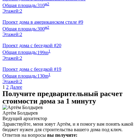
м2
Общая площадь:
310
Этажей:
2
Проект дома в американском стиле #9
м2
Общая площадь:
300
Этажей:
2
Проект дома с беседкой #20
1
Общая площадь:
199m
Этажей:
2
Проект дома с беседкой #19
1
Общая площадь:
130m
Этажей:
2
Пагинация
1
2
Далее
Получите предварительный расчет
записей
стоимости дома за 1 минуту
Артём Болдырев
Ведущий архитектор
Здравствуйте, меня зовут Артём, и я помогу вам понять какой
бюджет нужен для строительства вашего дома под ключ.
Ответив на вопросы
вы получите: