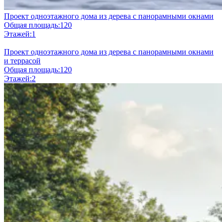
Проект одноэтажного дома из дерева с панорамными окнами
Общая площадь:
120
Этажей:
1
Проект одноэтажного дома из дерева с панорамными окнами
и террасой
Общая площадь:
120
Этажей:
2