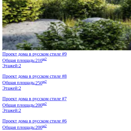
Проект дома в русском стиле #9
м2
Общая площадь:
210
Этажей:
2
Проект дома в русском стиле #8
м2
Общая площадь:
250
Этажей:
2
Проект дома в русском стиле #7
м2
Общая площадь:
200
Этажей:
2
Проект дома в русском стиле #6
м2
Общая площадь:
200