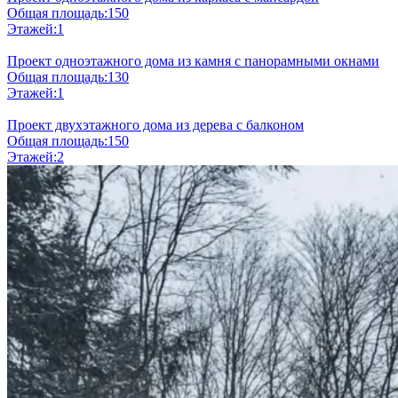
Общая площадь:
150
Этажей:
1
Проект одноэтажного дома из камня с панорамными окнами
Общая площадь:
130
Этажей:
1
Проект двухэтажного дома из дерева с балконом
Общая площадь:
150
Этажей:
2