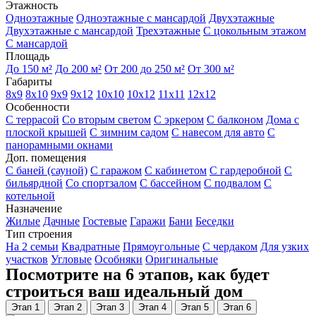
Этажность
Одноэтажные
Одноэтажные с мансардой
Двухэтажные
Двухэтажные с мансардой
Трехэтажные
С цокольным этажом
С мансардой
Площадь
До 150 м²
До 200 м²
От 200 до 250 м²
От 300 м²
Габариты
8x9
8x10
9x9
9x12
10x10
10x12
11x11
12x12
Особенности
С террасой
Со вторым светом
С эркером
С балконом
Дома с
плоской крышей
С зимним садом
С навесом для авто
С
панорамными окнами
Доп. помещения
С баней (сауной)
С гаражом
С кабинетом
С гардеробной
С
бильярдной
Со спортзалом
С бассейном
С подвалом
С
котельной
Назначение
Жилые
Дачные
Гостевые
Гаражи
Бани
Беседки
Тип строения
На 2 семьи
Квадратные
Прямоугольные
С чердаком
Для узких
участков
Угловые
Особняки
Оригинальные
Посмотрите на 6 этапов, как будет
строиться ваш идеальный дом
Этап 1
Этап 2
Этап 3
Этап 4
Этап 5
Этап 6