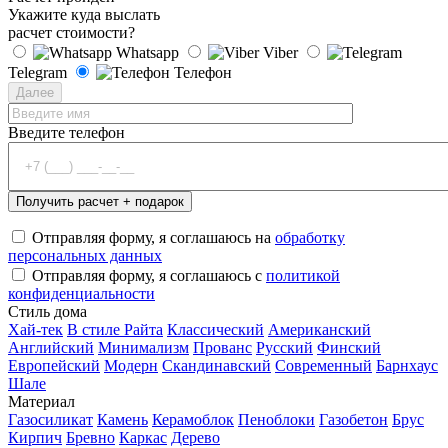
Укажите куда выслать
расчет стоимости?
Whatsapp
Viber
Telegram
Телефон
Далее
Введите телефон
Отправляя форму, я соглашаюсь на
обработку
персональных данных
Отправляя форму, я соглашаюсь с
политикой
конфиденциальности
Стиль дома
Хай-тек
В стиле Райта
Классический
Американский
Английский
Минимализм
Прованс
Русский
Финский
Европейский
Модерн
Скандинавский
Современный
Барнхаус
Шале
Материал
Газосиликат
Камень
Керамоблок
Пеноблоки
Газобетон
Брус
Кирпич
Бревно
Каркас
Дерево