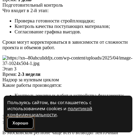
Подготовительный контроль
Что входит в 2-й этап:
Проверка готовности стройплощадки;
Контроль качества поступающих материалов;
Согласование графика выездов.
Сроки могут корректироваться в зависимости от сложности
проекта и объемов работ.
Этап 3
Время:
2-3 недели
Надзор за нулевым циклом
Какие работы производятся:
Контроль земляных работ и устройства фундамента;
Проверка гидроизоляции и дренажа;
Пользуясь сайтом, вы соглашаетесь с
Приемка скрытых работ.
использованием cookies и
политикой
конфиденциальности
.
Заливка фундамента – ключевой и наиболее ответственный
этап строительства.
Хорошо
В Московском регионе чаще всего возводят ленточный