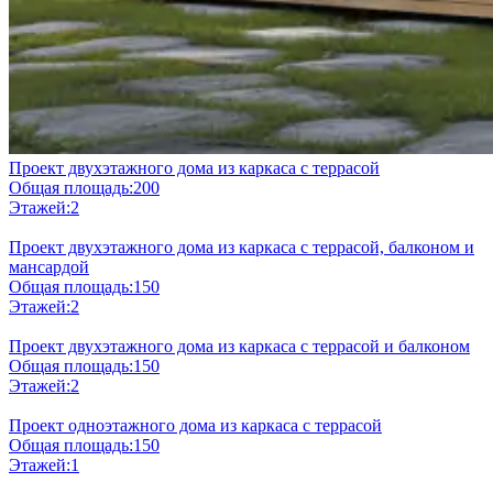
Проект двухэтажного дома из каркаса с террасой
Общая площадь:
200
Этажей:
2
Проект двухэтажного дома из каркаса с террасой, балконом и
мансардой
Общая площадь:
150
Этажей:
2
Проект двухэтажного дома из каркаса с террасой и балконом
Общая площадь:
150
Этажей:
2
Проект одноэтажного дома из каркаса с террасой
Общая площадь:
150
Этажей:
1