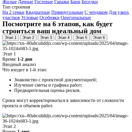
Жилые
Дачные
Гостевые
Гаражи
Бани
Беседки
Тип строения
На 2 семьи
Квадратные
Прямоугольные
С чердаком
Для узких
участков
Угловые
Особняки
Оригинальные
Посмотрите на 6 этапов, как будет
строиться ваш идеальный дом
Этап 1
Этап 2
Этап 3
Этап 4
Этап 5
Этап 6
Этап 1
Время:
1-2 дня
Вводный анализ
Что входит в 1-й этап:
Знакомство с проектной документацией;
Изучение сметы и графика работ;
Предварительная оценка рисков.
Сроки могут корректироваться в зависимости от сложности
проекта и объемов работ.
Этап 2
Время:
1 день