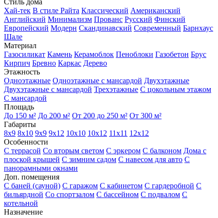
Стиль дома
Хай-тек
В стиле Райта
Классический
Американский
Английский
Минимализм
Прованс
Русский
Финский
Европейский
Модерн
Скандинавский
Современный
Барнхаус
Шале
Материал
Газосиликат
Камень
Керамоблок
Пеноблоки
Газобетон
Брус
Кирпич
Бревно
Каркас
Дерево
Этажность
Одноэтажные
Одноэтажные с мансардой
Двухэтажные
Двухэтажные с мансардой
Трехэтажные
С цокольным этажом
С мансардой
Площадь
До 150 м²
До 200 м²
От 200 до 250 м²
От 300 м²
Габариты
8x9
8x10
9x9
9x12
10x10
10x12
11x11
12x12
Особенности
С террасой
Со вторым светом
С эркером
С балконом
Дома с
плоской крышей
С зимним садом
С навесом для авто
С
панорамными окнами
Доп. помещения
С баней (сауной)
С гаражом
С кабинетом
С гардеробной
С
бильярдной
Со спортзалом
С бассейном
С подвалом
С
котельной
Назначение