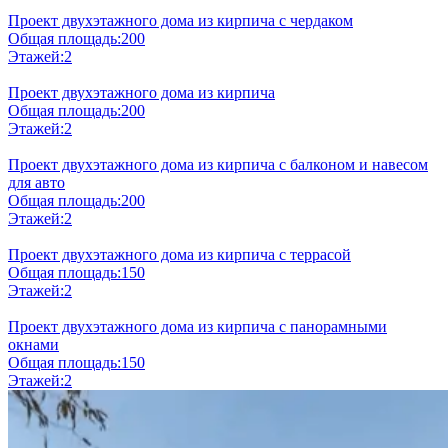
Проект двухэтажного дома из кирпича с чердаком
Общая площадь:
200
Этажей:
2
Проект двухэтажного дома из кирпича
Общая площадь:
200
Этажей:
2
Проект двухэтажного дома из кирпича с балконом и навесом
для авто
Общая площадь:
200
Этажей:
2
Проект двухэтажного дома из кирпича с террасой
Общая площадь:
150
Этажей:
2
Проект двухэтажного дома из кирпича с панорамными
окнами
Общая площадь:
150
Этажей:
2