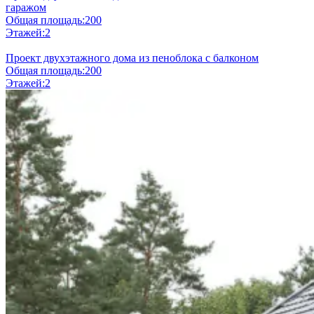
гаражом
Общая площадь:
200
Этажей:
2
Проект двухэтажного дома из пеноблока с балконом
Общая площадь:
200
Этажей:
2