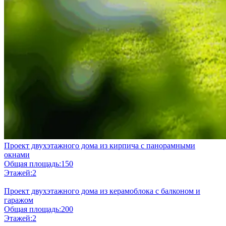
Проект двухэтажного дома из кирпича с панорамными
окнами
Общая площадь:
150
Этажей:
2
Проект двухэтажного дома из керамоблока с балконом и
гаражом
Общая площадь:
200
Этажей:
2