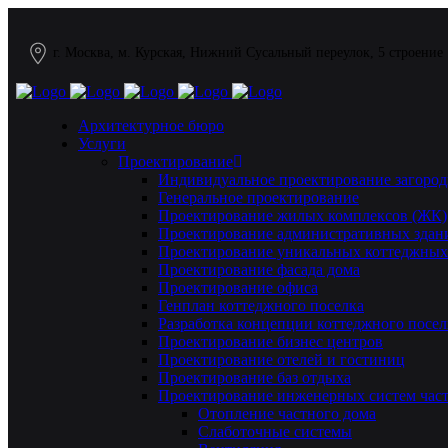
г. Москва, м. Курская, Нижний Сусальный переулок, 5 строение
Архитектурное бюро
Услуги
Проектирование
Индивидуальное проектирование загород
Генеральное проектирование
Проектирование жилых комплексов (ЖК)
Проектирование административных здан
Проектирование уникальных коттеджных
Проектирование фасада дома
Проектирование офиса
Генплан коттеджного поселка
Разработка концепции коттеджного посел
Проектирование бизнес центров
Проектирование отелей и гостиниц
Проектирование баз отдыха
Проектирование инженерных систем част
Отопление частного дома
Слаботочные системы