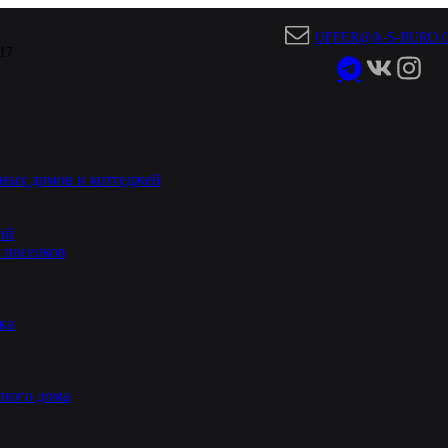
OFFER@A-S-BURO.
 17
ных домов и коттеджей
ий
 поселков
ка
ного дома