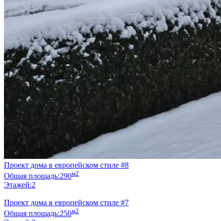
Проект дома в европейском стиле #8
м2
Общая площадь:
290
Этажей:
2
Проект дома в европейском стиле #7
м2
Общая площадь:
250