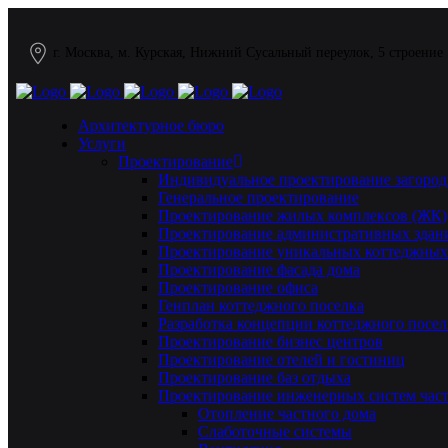
г. Москва, м. Курская, Нижний Сусальный переулок, 5 строение
Архитектурное бюро
Услуги
Проектирование
Индивидуальное проектирование загород
Генеральное проектирование
Проектирование жилых комплексов (ЖК)
Проектирование административных здан
Проектирование уникальных коттеджных
Проектирование фасада дома
Проектирование офиса
Генплан коттеджного поселка
Разработка концепции коттеджного посел
Проектирование бизнес центров
Проектирование отелей и гостиниц
Проектирование баз отдыха
Проектирование инженерных систем част
Отопление частного дома
Слаботочные системы