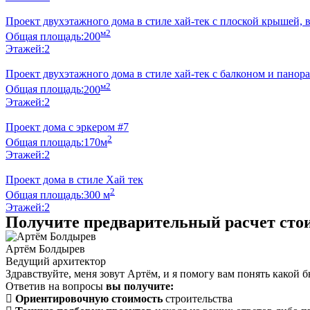
Проект двухэтажного дома в стиле хай-тек с плоской крышей, 
м2
Общая площадь:
200
Этажей:
2
Проект двухэтажного дома в стиле хай-тек с балконом и пано
м2
Общая площадь:
200
Этажей:
2
Проект дома с эркером #7
2
Общая площадь:
170м
Этажей:
2
Проект дома в стиле Хай тек
2
Общая площадь:
300 м
Этажей:
2
Получите предварительный расчет стои
Артём Болдырев
Ведущий архитектор
Здравствуйте, меня зовут Артём, и я помогу вам понять какой 
Ответив на вопросы
вы получите:
Ориентировочную стоимость
строительства