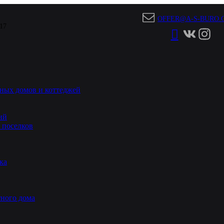
OFFER@A-S-BURO.
 17
ных домов и коттеджей
ий
 поселков
ка
ного дома