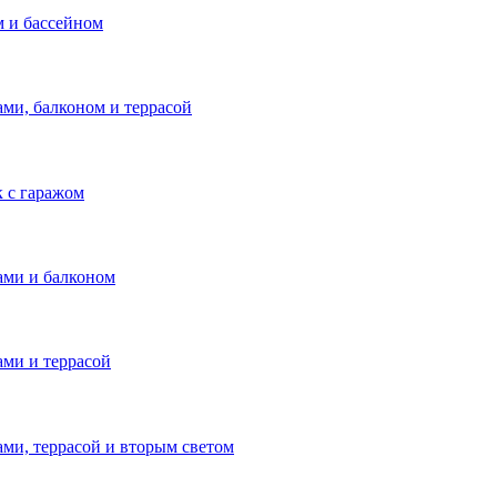
м и бассейном
ами, балконом и террасой
к с гаражом
ами и балконом
ми и террасой​
ами, террасой и вторым светом