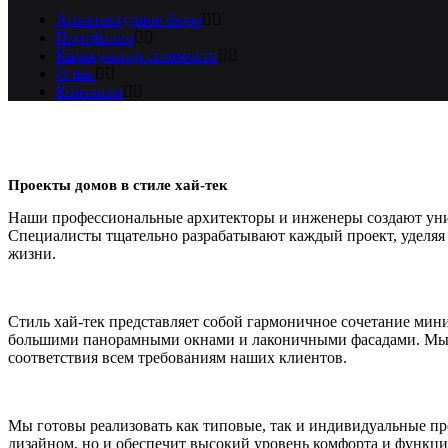
Архитектурное бюро
Портфолио
Калькулятор стоимости
О нас
Контакты
Проекты домов в стиле хай-тек
Наши профессиональные архитекторы и инженеры создают уник
Специалисты тщательно разрабатывают каждый проект, уделяя в
жизни.
Стиль хай-тек представляет собой гармоничное сочетание ми
большими панорамными окнами и лаконичными фасадами. Мы уд
соответствия всем требованиям наших клиентов.
Мы готовы реализовать как типовые, так и индивидуальные про
дизайном, но и обеспечит высокий уровень комфорта и функци