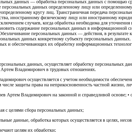
альных данных — обработка персональных данных с помощью ср
е персональных данных определенному лицу или определенному
еопределенному кругу лиц. Трансграничная передача персонал
арства, иностранному физическому лицу или иностранному юрид
сключением случаев, когда обработка необходима для уточнени
тановить содержание персональных данных в информационной си
безличивание персональных данных — действия, в результате 
сональных данных конкретному субъекту персональных данных
ных и обеспечивающих их обработку информационных технологи
персональных данных, осуществляет обработку персональных д
в Артем Владимирович в трудовых отношениях.
ладимирович осуществляется с учетом необходимости обеспече
м числе защиты права на неприкосновенность частной жизни, л
рев Артем Владимирович на законной и справедливой основе; •
мая с целями сбора персональных данных;
альные данные, обработка которых осуществляется в целях, несо
вечают целям их обработки;