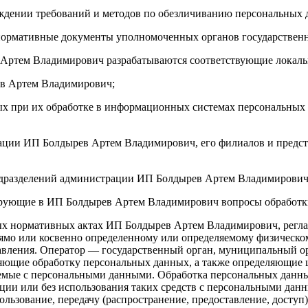
верждении требований и методов по обезличиванию персональных
нормативные документы уполномоченных органов государственн
 Артем Владимирович разрабатываются соответствующие локаль
ев Артем Владимирович;
ных при их обработке в информационных системах персональны
ации ИП Болдырев Артем Владимирович, его филиалов и предста
дразделений администрации ИП Болдырев Артем Владимирович, 
ирующие в ИП Болдырев Артем Владимирович вопросы обработк
ных нормативных актах ИП Болдырев Артем Владимирович, рег
ямо или косвенно определенному или определяемому физическо
авления. Оператор — государственный орган, муниципальный ор
яющие обработку персональных данных, а также определяющие 
аемые с персональными данными. Обработка персональных данны
ции или без использования таких средств с персональными данн
ользование, передачу (распространение, предоставление, доступ