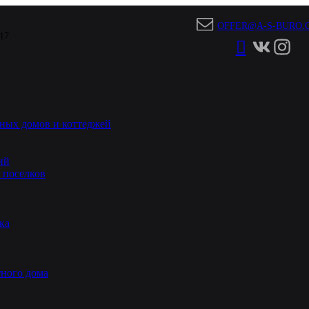
OFFER@A-S-BURO.
 17
ных домов и коттеджей
ий
 поселков
ка
ного дома