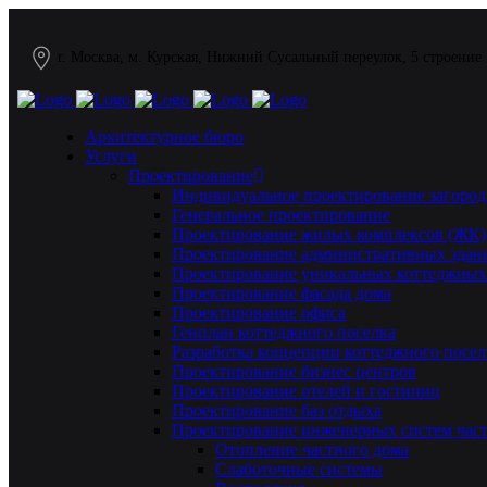
г. Москва, м. Курская, Нижний Сусальный переулок, 5 строение
Архитектурное бюро
Услуги
Проектирование
Индивидуальное проектирование загород
Генеральное проектирование
Проектирование жилых комплексов (ЖК)
Проектирование административных здан
Проектирование уникальных коттеджных
Проектирование фасада дома
Проектирование офиса
Генплан коттеджного поселка
Разработка концепции коттеджного посел
Проектирование бизнес центров
Проектирование отелей и гостиниц
Проектирование баз отдыха
Проектирование инженерных систем част
Отопление частного дома
Слаботочные системы