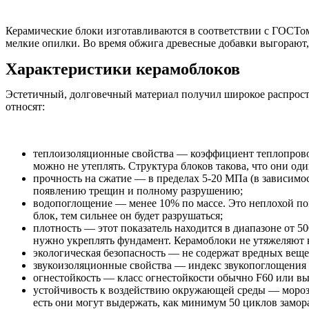
Керамические блоки изготавливаются в соответствии с ГОСТом 
мелкие опилки. Во время обжига древесные добавки выгорают, 
Характеристики керамоблоков
Эстетичный, долговечный материал получил широкое распростр
относят:
теплоизоляционные свойства — коэффициент теплопровод
можно не утеплять. Структура блоков такова, что они о
прочность на сжатие — в пределах 5-20 МПа (в зависим
появлению трещин и полному разрушению;
водопоглощение — менее 10% по массе. Это неплохой пок
блок, тем сильнее он будет разрушаться;
плотность — этот показатель находится в диапазоне от 5
нужно укреплять фундамент. Керамоблоки не утяжеляют 
экологическая безопасность — не содержат вредных веще
звукоизоляционные свойства — индекс звукопоглощения 
огнестойкость — класс огнестойкости обычно F60 или в
устойчивость к воздействию окружающей среды — морозос
есть они могут выдержать, как минимум 50 циклов замор