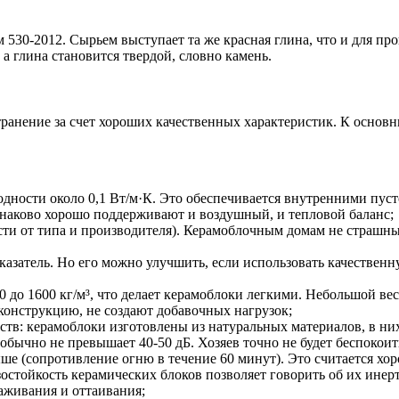
530-2012. Сырьем выступает та же красная глина, что и для пр
а глина становится твердой, словно камень.
анение за счет хороших качественных характеристик. К основн
ности около 0,1 Вт/м·К. Это обеспечивается внутренними пус
динаково хорошо поддерживают и воздушный, и тепловой баланс;
ости от типа и производителя). Керамоблочным домам не страшн
азатель. Но его можно улучшить, если использовать качественн
00 до 1600 кг/м³, что делает керамоблоки легкими. Небольшой в
конструкцию, не создают добавочных нагрузок;
ств: керамоблоки изготовлены из натуральных материалов, в ни
обычно не превышает 40-50 дБ. Хозяев точно не будет беспоко
ыше (сопротивление огню в течение 60 минут). Это считается х
тойкость керамических блоков позволяет говорить об их инертн
аживания и оттаивания;