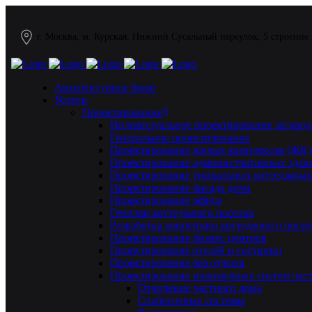
г. Москва, м. Курская, Нижний Сусальный переулок, 5 строение
Архитектурное бюро
Услуги
Проектирование
Индивидуальное проектирование загород
Генеральное проектирование
Проектирование жилых комплексов (ЖК)
Проектирование административных здан
Проектирование уникальных коттеджных
Проектирование фасада дома
Проектирование офиса
Генплан коттеджного поселка
Разработка концепции коттеджного посел
Проектирование бизнес центров
Проектирование отелей и гостиниц
Проектирование баз отдыха
Проектирование инженерных систем част
Отопление частного дома
Слаботочные системы