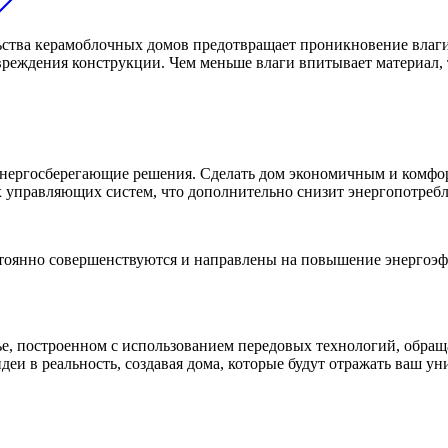
ства керамоблочных домов предотвращает проникновение влаги
еждения конструкции. Чем меньше влаги впитывает материал, те
 энергосберегающие решения. Сделать дом экономичным и комф
 управляющих систем, что дополнительно снизит энергопотребл
стоянно совершенствуются и направлены на повышение энергоэф
ье, построенном с использованием передовых технологий, обра
еи в реальность, создавая дома, которые будут отражать ваш у