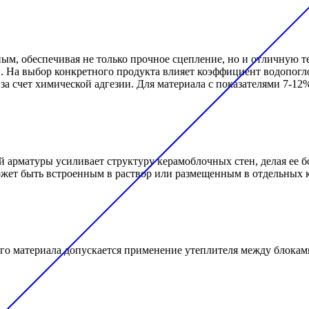
ым, обеспечивая не только прочное сцепление, но и отличную т
 На выбор конкретного продукта влияет коэффициент водопогл
за счет химической адгезии. Для материала с показателями 7-1
 арматуры усиливает структуру керамоблочных стен, делая ее 
ожет быть встроенным в раствор или размещенным в отдельных 
о материала допускается применение утеплителя между блоками