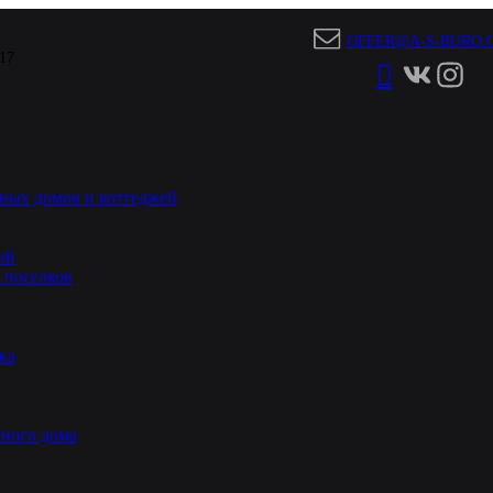
OFFER@A-S-BURO.
 17
ных домов и коттеджей
ий
 поселков
ка
ного дома