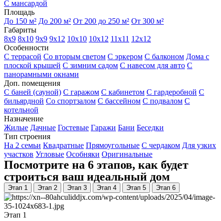
С мансардой
Площадь
До 150 м²
До 200 м²
От 200 до 250 м²
От 300 м²
Габариты
8x9
8x10
9x9
9x12
10x10
10x12
11x11
12x12
Особенности
С террасой
Со вторым светом
С эркером
С балконом
Дома с
плоской крышей
С зимним садом
С навесом для авто
С
панорамными окнами
Доп. помещения
С баней (сауной)
С гаражом
С кабинетом
С гардеробной
С
бильярдной
Со спортзалом
С бассейном
С подвалом
С
котельной
Назначение
Жилые
Дачные
Гостевые
Гаражи
Бани
Беседки
Тип строения
На 2 семьи
Квадратные
Прямоугольные
С чердаком
Для узких
участков
Угловые
Особняки
Оригинальные
Посмотрите на 6 этапов, как будет
строиться ваш идеальный дом
Этап 1
Этап 2
Этап 3
Этап 4
Этап 5
Этап 6
Этап 1