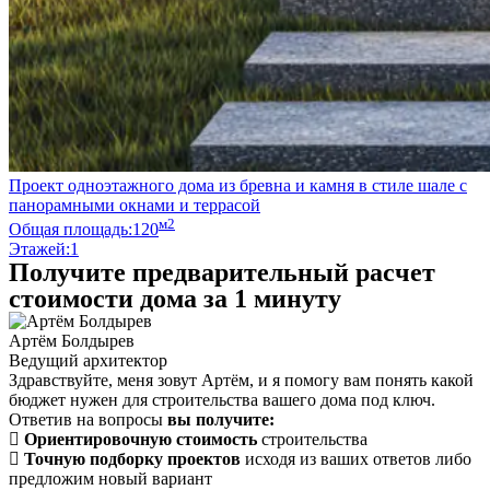
Проект одноэтажного дома из бревна и камня в стиле шале с
панорамными окнами и террасой
м2
Общая площадь:
120
Этажей:
1
Получите предварительный расчет
стоимости дома за 1 минуту
Артём Болдырев
Ведущий архитектор
Здравствуйте, меня зовут Артём, и я помогу вам понять какой
бюджет нужен для строительства вашего дома под ключ.
Ответив на вопросы
вы получите:
Ориентировочную стоимость
строительства
Точную подборку проектов
исходя из ваших ответов либо
предложим новый вариант