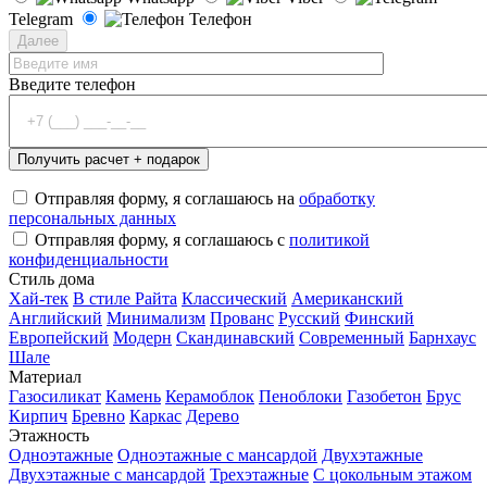
Telegram
Телефон
Далее
Введите телефон
Отправляя форму, я соглашаюсь на
обработку
персональных данных
Отправляя форму, я соглашаюсь с
политикой
конфиденциальности
Стиль дома
Хай-тек
В стиле Райта
Классический
Американский
Английский
Минимализм
Прованс
Русский
Финский
Европейский
Модерн
Скандинавский
Современный
Барнхаус
Шале
Материал
Газосиликат
Камень
Керамоблок
Пеноблоки
Газобетон
Брус
Кирпич
Бревно
Каркас
Дерево
Этажность
Одноэтажные
Одноэтажные с мансардой
Двухэтажные
Двухэтажные с мансардой
Трехэтажные
С цокольным этажом