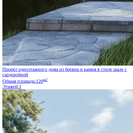
Проект одноэтажного дома из бревна и камня в стиле шале с
гардеробной
м2
Общая площадь:
120
Этажей:
1