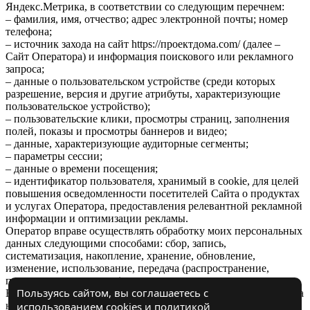
Яндекс.Метрика, в соответствии со следующим перечнем:
– фамилия, имя, отчество; адрес электронной почты; номер
телефона;
– источник захода на сайт https://проектдома.com/ (далее –
Сайт Оператора) и информация поискового или рекламного
запроса;
– данные о пользовательском устройстве (среди которых
разрешение, версия и другие атрибуты, характеризующие
пользовательское устройство);
– пользовательские клики, просмотры страниц, заполнения
полей, показы и просмотры баннеров и видео;
– данные, характеризующие аудиторные сегменты;
– параметры сессии;
– данные о времени посещения;
– идентификатор пользователя, хранимый в cookie, для целей
повышения осведомленности посетителей Сайта о продуктах
и услугах Оператора, предоставления релевантной рекламной
информации и оптимизации рекламы.
Оператор вправе осуществлять обработку моих персональных
данных следующими способами: сбор, запись,
систематизация, накопление, хранение, обновление,
изменение, использование, передача (распространение,
предоставление, доступ).
Пользуясь сайтом, вы соглашаетесь с
Настоящее согласие вступает в силу с момента моего перехода
на Сайт Оператора и действует в течение 3 лет, либо до
использованием cookies и
политикой