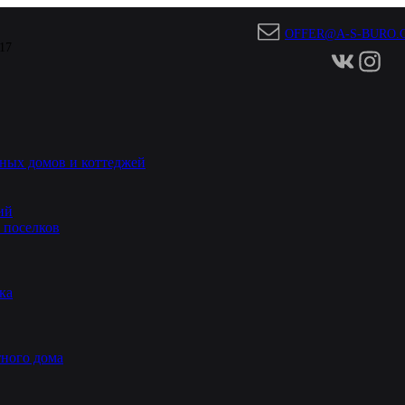
OFFER@A-S-BURO.
 17
ных домов и коттеджей
ий
 поселков
ка
ного дома