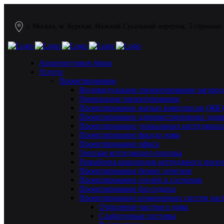
г. Москва, м. Курская, Нижний Сусальный переулок, 5 строение
Архитектурное бюро
Услуги
Проектирование
Индивидуальное проектирование загород
Генеральное проектирование
Проектирование жилых комплексов (ЖК)
Проектирование административных здан
Проектирование уникальных коттеджных
Проектирование фасада дома
Проектирование офиса
Генплан коттеджного поселка
Разработка концепции коттеджного посел
Проектирование бизнес центров
Проектирование отелей и гостиниц
Проектирование баз отдыха
Проектирование инженерных систем част
Отопление частного дома
Слаботочные системы