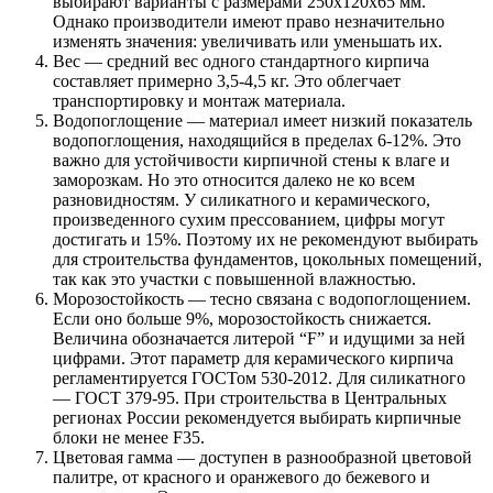
выбирают варианты с размерами 250x120x65 мм.
Однако производители имеют право незначительно
изменять значения: увеличивать или уменьшать их.
Вес — средний вес одного стандартного кирпича
составляет примерно 3,5-4,5 кг. Это облегчает
транспортировку и монтаж материала.
Водопоглощение — материал имеет низкий показатель
водопоглощения, находящийся в пределах 6-12%. Это
важно для устойчивости кирпичной стены к влаге и
заморозкам. Но это относится далеко не ко всем
разновидностям. У силикатного и керамического,
произведенного сухим прессованием, цифры могут
достигать и 15%. Поэтому их не рекомендуют выбирать
для строительства фундаментов, цокольных помещений,
так как это участки с повышенной влажностью.
Морозостойкость — тесно связана с водопоглощением.
Если оно больше 9%, морозостойкость снижается.
Величина обозначается литерой “F” и идущими за ней
цифрами. Этот параметр для керамического кирпича
регламентируется ГОСТом 530-2012. Для силикатного
— ГОСТ 379-95. При строительства в Центральных
регионах России рекомендуется выбирать кирпичные
блоки не менее F35.
Цветовая гамма — доступен в разнообразной цветовой
палитре, от красного и оранжевого до бежевого и