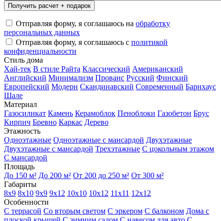
Отправляя форму, я соглашаюсь на
обработку
персональных данных
Отправляя форму, я соглашаюсь с
политикой
конфиденциальности
Стиль дома
Хай-тек
В стиле Райта
Классический
Американский
Английский
Минимализм
Прованс
Русский
Финский
Европейский
Модерн
Скандинавский
Современный
Барнхаус
Шале
Материал
Газосиликат
Камень
Керамоблок
Пеноблоки
Газобетон
Брус
Кирпич
Бревно
Каркас
Дерево
Этажность
Одноэтажные
Одноэтажные с мансардой
Двухэтажные
Двухэтажные с мансардой
Трехэтажные
С цокольным этажом
С мансардой
Площадь
До 150 м²
До 200 м²
От 200 до 250 м²
От 300 м²
Габариты
8x9
8x10
9x9
9x12
10x10
10x12
11x11
12x12
Особенности
С террасой
Со вторым светом
С эркером
С балконом
Дома с
плоской крышей
С зимним садом
С навесом для авто
С