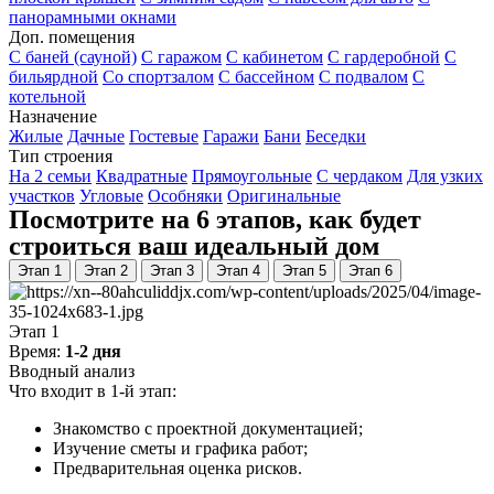
панорамными окнами
Доп. помещения
С баней (сауной)
С гаражом
С кабинетом
С гардеробной
С
бильярдной
Со спортзалом
С бассейном
С подвалом
С
котельной
Назначение
Жилые
Дачные
Гостевые
Гаражи
Бани
Беседки
Тип строения
На 2 семьи
Квадратные
Прямоугольные
С чердаком
Для узких
участков
Угловые
Особняки
Оригинальные
Посмотрите на 6 этапов, как будет
строиться ваш идеальный дом
Этап 1
Этап 2
Этап 3
Этап 4
Этап 5
Этап 6
Этап 1
Время:
1-2 дня
Вводный анализ
Что входит в 1-й этап:
Знакомство с проектной документацией;
Изучение сметы и графика работ;
Предварительная оценка рисков.