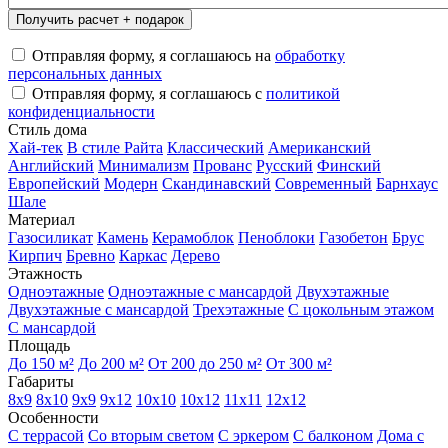
Отправляя форму, я соглашаюсь на
обработку
персональных данных
Отправляя форму, я соглашаюсь с
политикой
конфиденциальности
Стиль дома
Хай-тек
В стиле Райта
Классический
Американский
Английский
Минимализм
Прованс
Русский
Финский
Европейский
Модерн
Скандинавский
Современный
Барнхаус
Шале
Материал
Газосиликат
Камень
Керамоблок
Пеноблоки
Газобетон
Брус
Кирпич
Бревно
Каркас
Дерево
Этажность
Одноэтажные
Одноэтажные с мансардой
Двухэтажные
Двухэтажные с мансардой
Трехэтажные
С цокольным этажом
С мансардой
Площадь
До 150 м²
До 200 м²
От 200 до 250 м²
От 300 м²
Габариты
8x9
8x10
9x9
9x12
10x10
10x12
11x11
12x12
Особенности
С террасой
Со вторым светом
С эркером
С балконом
Дома с