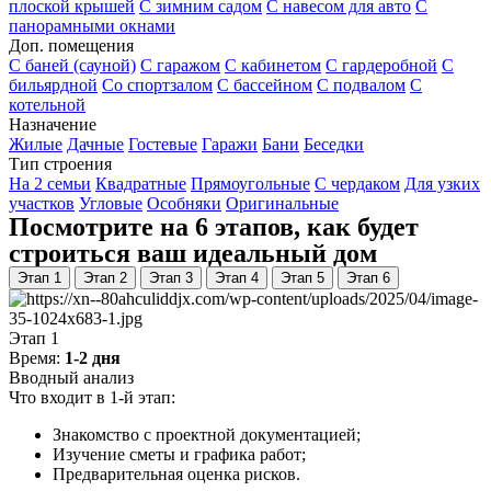
плоской крышей
С зимним садом
С навесом для авто
С
панорамными окнами
Доп. помещения
С баней (сауной)
С гаражом
С кабинетом
С гардеробной
С
бильярдной
Со спортзалом
С бассейном
С подвалом
С
котельной
Назначение
Жилые
Дачные
Гостевые
Гаражи
Бани
Беседки
Тип строения
На 2 семьи
Квадратные
Прямоугольные
С чердаком
Для узких
участков
Угловые
Особняки
Оригинальные
Посмотрите на 6 этапов, как будет
строиться ваш идеальный дом
Этап 1
Этап 2
Этап 3
Этап 4
Этап 5
Этап 6
Этап 1
Время:
1-2 дня
Вводный анализ
Что входит в 1-й этап:
Знакомство с проектной документацией;
Изучение сметы и графика работ;
Предварительная оценка рисков.