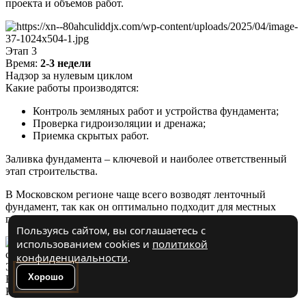
проекта и объемов работ.
Этап 3
Время:
2-3 недели
Надзор за нулевым циклом
Какие работы производятся:
Контроль земляных работ и устройства фундамента;
Проверка гидроизоляции и дренажа;
Приемка скрытых работ.
Заливка фундамента – ключевой и наиболее ответственный
этап строительства.
В Московском регионе чаще всего возводят ленточный
фундамент, так как он оптимально подходит для местных
грунтов и обеспечивает надежную основу для дома.
Пользуясь сайтом, вы соглашаетесь с
использованием cookies и
политикой
конфиденциальности
.
Этап 4
Хорошо
Время:
4-6 недель
Контроль коробки здания