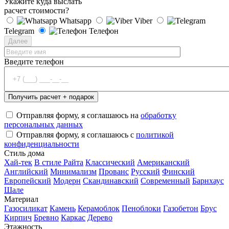
Укажите куда выслать
расчет стоимости?
Whatsapp
Viber
Telegram
Телефон
Далее
Введите телефон
Отправляя форму, я соглашаюсь на
обработку
персональных данных
Отправляя форму, я соглашаюсь с
политикой
конфиденциальности
Стиль дома
Хай-тек
В стиле Райта
Классический
Американский
Английский
Минимализм
Прованс
Русский
Финский
Европейский
Модерн
Скандинавский
Современный
Барнхаус
Шале
Материал
Газосиликат
Камень
Керамоблок
Пеноблоки
Газобетон
Брус
Кирпич
Бревно
Каркас
Дерево
Этажность