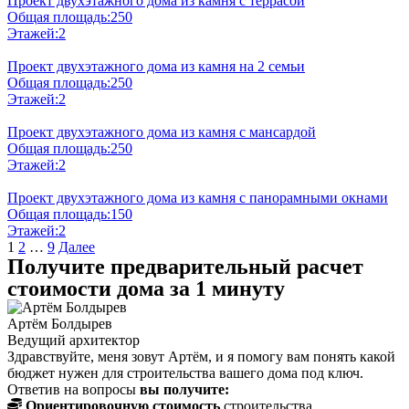
Проект двухэтажного дома из камня с террасой
Общая площадь:
250
Этажей:
2
Проект двухэтажного дома из камня на 2 семьи
Общая площадь:
250
Этажей:
2
Проект двухэтажного дома из камня с мансардой
Общая площадь:
250
Этажей:
2
Проект двухэтажного дома из камня с панорамными окнами
Общая площадь:
150
Этажей:
2
Пагинация
1
2
…
9
Далее
Получите предварительный расчет
записей
стоимости дома за 1 минуту
Артём Болдырев
Ведущий архитектор
Здравствуйте, меня зовут Артём, и я помогу вам понять какой
бюджет нужен для строительства вашего дома под ключ.
Ответив на вопросы
вы получите:
Ориентировочную стоимость
строительства