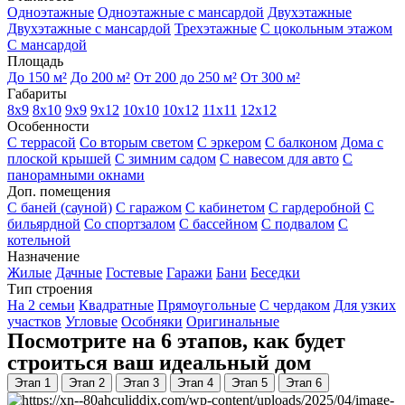
Одноэтажные
Одноэтажные с мансардой
Двухэтажные
Двухэтажные с мансардой
Трехэтажные
С цокольным этажом
С мансардой
Площадь
До 150 м²
До 200 м²
От 200 до 250 м²
От 300 м²
Габариты
8x9
8x10
9x9
9x12
10x10
10x12
11x11
12x12
Особенности
С террасой
Со вторым светом
С эркером
С балконом
Дома с
плоской крышей
С зимним садом
С навесом для авто
С
панорамными окнами
Доп. помещения
С баней (сауной)
С гаражом
С кабинетом
С гардеробной
С
бильярдной
Со спортзалом
С бассейном
С подвалом
С
котельной
Назначение
Жилые
Дачные
Гостевые
Гаражи
Бани
Беседки
Тип строения
На 2 семьи
Квадратные
Прямоугольные
С чердаком
Для узких
участков
Угловые
Особняки
Оригинальные
Посмотрите на 6 этапов, как будет
строиться ваш идеальный дом
Этап 1
Этап 2
Этап 3
Этап 4
Этап 5
Этап 6