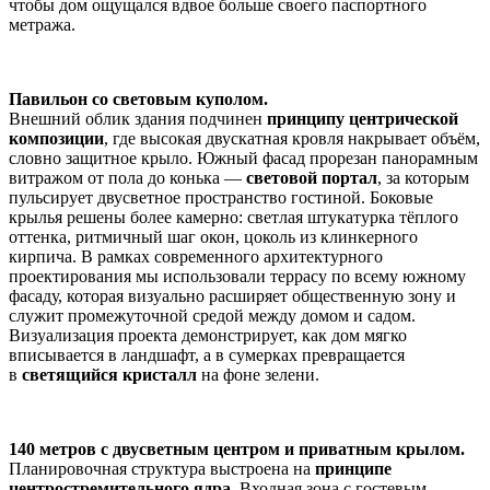
чтобы дом ощущался вдвое больше своего паспортного
метража.
Павильон со световым куполом.
Внешний облик здания подчинен
принципу центрической
композиции
, где высокая двускатная кровля накрывает объём,
словно защитное крыло. Южный фасад прорезан панорамным
витражом от пола до конька —
световой портал
, за которым
пульсирует двусветное пространство гостиной. Боковые
крылья решены более камерно: светлая штукатурка тёплого
оттенка, ритмичный шаг окон, цоколь из клинкерного
кирпича. В рамках современного архитектурного
проектирования мы использовали террасу по всему южному
фасаду, которая визуально расширяет общественную зону и
служит промежуточной средой между домом и садом.
Визуализация проекта демонстрирует, как дом мягко
вписывается в ландшафт, а в сумерках превращается
в
светящийся кристалл
на фоне зелени.
140 метров с двусветным центром и приватным крылом.
Планировочная структура выстроена на
принципе
центростремительного ядра
. Входная зона с гостевым