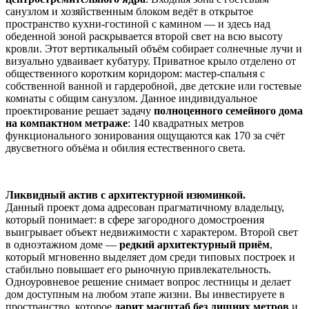
санузлом и хозяйственным блоком ведёт в открытое
пространство кухни-гостиной с камином — и здесь над
обеденной зоной раскрывается второй свет на всю высоту
кровли. Этот вертикальный объём собирает солнечные лучи и
визуально удваивает кубатуру. Приватное крыло отделено от
общественного коротким коридором: мастер-спальня с
собственной ванной и гардеробной, две детские или гостевые
комнаты с общим санузлом. Данное индивидуальное
проектирование решает задачу
полноценного семейного дома
на компактном метраже
: 140 квадратных метров
функционального зонирования ощущаются как 170 за счёт
двусветного объёма и обилия естественного света.
Ликвидный актив с архитектурной изюминкой.
Данный проект дома адресован прагматичному владельцу,
который понимает: в сфере загородного домостроения
выигрывает объект недвижимости с характером. Второй свет
в одноэтажном доме —
редкий архитектурный приём
,
который мгновенно выделяет дом среди типовых построек и
стабильно повышает его рыночную привлекательность.
Одноуровневое решение снимает вопрос лестницы и делает
дом доступным на любом этапе жизни. Вы инвестируете в
пространство, которое
дарит масштаб без лишних метров
и