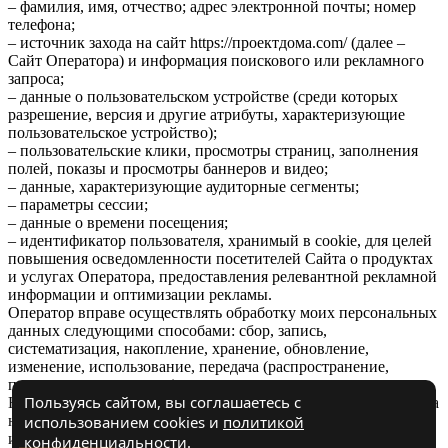
– фамилия, имя, отчество; адрес электронной почты; номер
телефона;
– источник захода на сайт https://проектдома.com/ (далее –
Сайт Оператора) и информация поискового или рекламного
запроса;
– данные о пользовательском устройстве (среди которых
разрешение, версия и другие атрибуты, характеризующие
пользовательское устройство);
– пользовательские клики, просмотры страниц, заполнения
полей, показы и просмотры баннеров и видео;
– данные, характеризующие аудиторные сегменты;
– параметры сессии;
– данные о времени посещения;
– идентификатор пользователя, хранимый в cookie, для целей
повышения осведомленности посетителей Сайта о продуктах
и услугах Оператора, предоставления релевантной рекламной
информации и оптимизации рекламы.
Оператор вправе осуществлять обработку моих персональных
данных следующими способами: сбор, запись,
систематизация, накопление, хранение, обновление,
изменение, использование, передача (распространение,
предоставление, доступ).
Пользуясь сайтом, вы соглашаетесь с
Настоящее согласие вступает в силу с момента моего перехода
на Сайт Оператора и действует в течение 3 лет, либо до
использованием cookies и
политикой
истечения указанного срока в случае отзыва субъектом
конфиденциальности
.