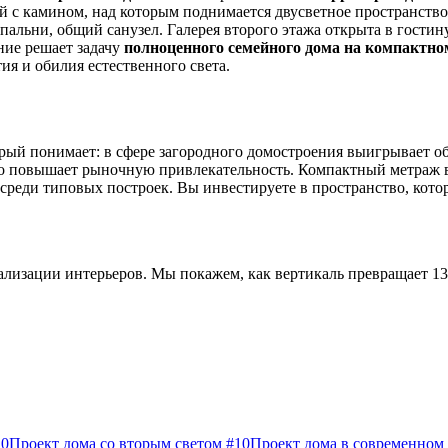
й с камином, над которым поднимается двусветное пространств
спальни, общий санузел. Галерея второго этажа открыта в гост
ние решает задачу
полноценного семейного дома на компактн
ия и обилия естественного света.
рый понимает: в сфере загородного домостроения выигрывает об
о повышает рыночную привлекательность. Компактный метраж в 1
м среди типовых построек. Вы инвестируете в пространство, кото
ализации интерьеров. Мы покажем, как вертикаль превращает 13
10
Проект дома со вторым светом #10
Проект дома в современном 