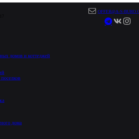
OFFER@A-S-BURO.
 17
ных домов и коттеджей
ий
 поселков
ка
ного дома