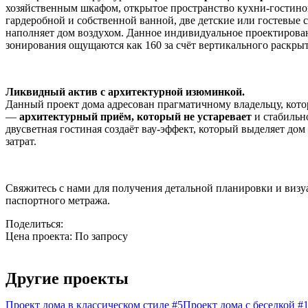
хозяйственным шкафом, открытое пространство кухни-гостино
гардеробной и собственной ванной, две детские или гостевые 
наполняет дом воздухом. Данное индивидуальное проектирова
зонирования ощущаются как 160 за счёт вертикального раскрыт
Ликвидный актив с архитектурной изюминкой.
Данный проект дома адресован прагматичному владельцу, кото
—
архитектурный приём, который не устаревает
и стабильн
двусветная гостиная создаёт вау-эффект, который выделяет до
затрат.
Свяжитесь с нами для получения детальной планировки и визу
паспортного метража.
Поделиться:
Цена проекта:
По запросу
Узнать стоимость
Другие проекты
Проект дома в классическом стиле #5
Проект дома с беседкой #