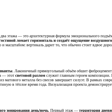
два этажа — это архитектурная формула эмоционального подъём
 гостиной ломает горизонталь и создаёт ощущение воздушног
 и масштабом: вертикаль дарит то, что обычно стоит вдвое дор
инанты
. Лаконичный прямоугольный объём обшит фиброцемент
а — этот
световой разлом
служит главным героем композиции. В
 из матового металла без свесов завершает силуэт. В рамках со
стиную в тёплое время года. Визуализация проекта демонстрируе
ого зонирования день/ночь
. Первый этаж —
территория дневн