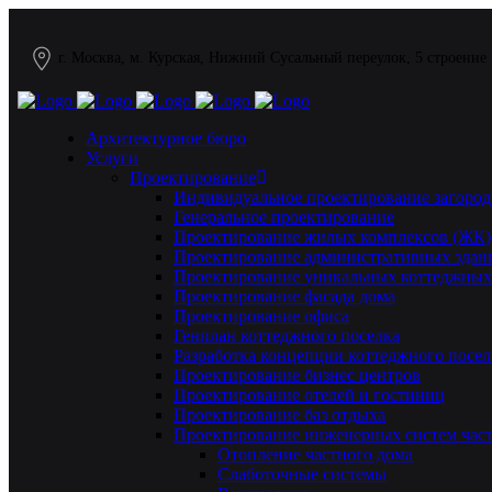
г. Москва, м. Курская, Нижний Сусальный переулок, 5 строение
Архитектурное бюро
Услуги
Проектирование
Индивидуальное проектирование загород
Генеральное проектирование
Проектирование жилых комплексов (ЖК)
Проектирование административных здан
Проектирование уникальных коттеджных
Проектирование фасада дома
Проектирование офиса
Генплан коттеджного поселка
Разработка концепции коттеджного посел
Проектирование бизнес центров
Проектирование отелей и гостиниц
Проектирование баз отдыха
Проектирование инженерных систем част
Отопление частного дома
Слаботочные системы