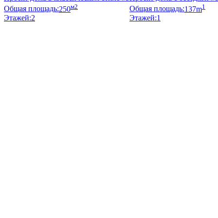
м2
1
Общая площадь:
250
Общая площадь:
137m
Этажей:
2
Этажей:
1