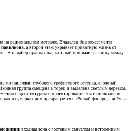
а на рациональном метраже. Владелец бизнес-сегмента
о павильона
, а второй этаж укрывает приватную жизнь от
оже. Это выбор прагматика, который понимает разницу между
ными панелями глубокого графитового оттенка, а южный
ходная группа смещена в торец и выделена светлым деревом,
временного архитектурного проектирования мы использовали
т, как в сумерках дом превращается в тёплый фонарь, а днём —
ой жизни
: входная зона с гостевым санузлом и встроенным