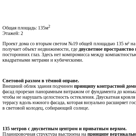
2
Общая площадь:
135м
Этажей:
2
Проект дома со вторым светом №19 общей площадью 135 м² на 
получает объект недвижимости, где
двусветное пространство
посторонних глаз. Здесь нет компромисса между компактностью
квадратными метрами и кубическими.
Световой разлом в тёмной оправе.
Внешний облик здания подчинен
принципу контрастной дом
фасад прорезан панорамным витражом от фундамента до коньк
чтобы не нарушать целостность остекления. Двускатная кровля
террасу вдоль южного фасада, которая визуально расширяет го
в световой колодец, собирающий солнце.
135 метров с двусветным центром и приватным верхом.
Планировочная структура выстроена на
принципе вертикальн