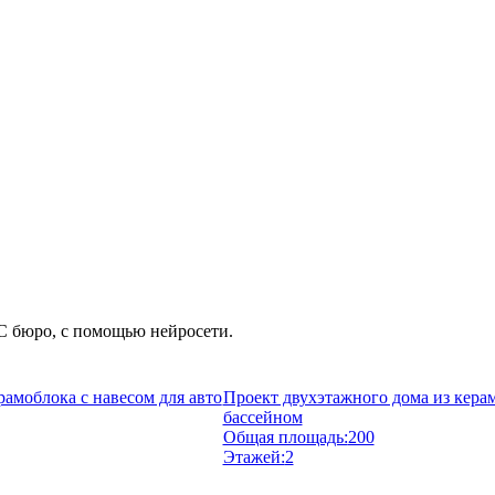
С бюро, с помощью нейросети.
рамоблока с навесом для авто
Проект двухэтажного дома из кера
бассейном
Общая площадь:
200
Этажей:
2