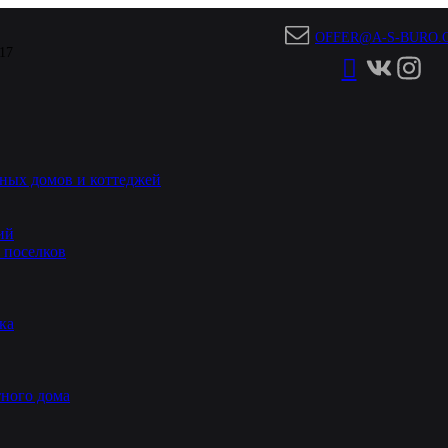
OFFER@A-S-BURO.
 17
ных домов и коттеджей
ий
 поселков
ка
ного дома