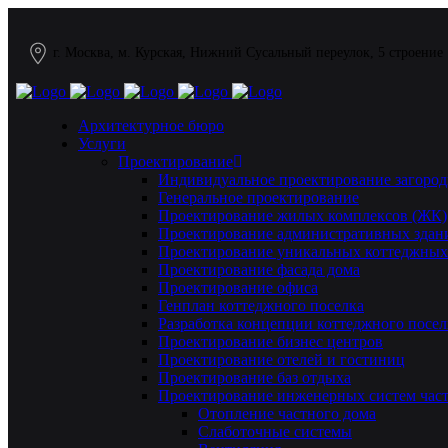
г. Москва, м. Курская, Нижний Сусальный переулок, 5 строение
Архитектурное бюро
Услуги
Проектирование
Индивидуальное проектирование загород
Генеральное проектирование
Проектирование жилых комплексов (ЖК)
Проектирование административных здан
Проектирование уникальных коттеджных
Проектирование фасада дома
Проектирование офиса
Генплан коттеджного поселка
Разработка концепции коттеджного посел
Проектирование бизнес центров
Проектирование отелей и гостиниц
Проектирование баз отдыха
Проектирование инженерных систем част
Отопление частного дома
Слаботочные системы