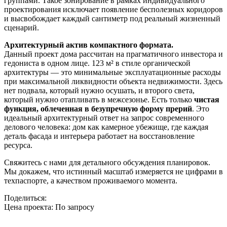
группами. Такое зонирование в рамках индивидуального
проектирования исключает появление бесполезных коридоров
и высвобождает каждый сантиметр под реальный жизненный
сценарий.
Архитектурный актив компактного формата.
Данный проект дома рассчитан на прагматичного инвестора и
гедониста в одном лице. 123 м² в стиле органической
архитектуры — это минимальные эксплуатационные расходы
при максимальной ликвидности объекта недвижимости. Здесь
нет подвала, который нужно осушать, и второго света,
который нужно отапливать в межсезонье. Есть только
чистая
функция, облеченная в безупречную форму прерий
. Это
идеальный архитектурный ответ на запрос современного
делового человека: дом как камерное убежище, где каждая
деталь фасада и интерьера работает на восстановление
ресурса.
Свяжитесь с нами для детального обсуждения планировок.
Мы докажем, что истинный масштаб измеряется не цифрами в
техпаспорте, а качеством проживаемого момента.
Поделиться:
Цена проекта:
По запросу
Узнать стоимость