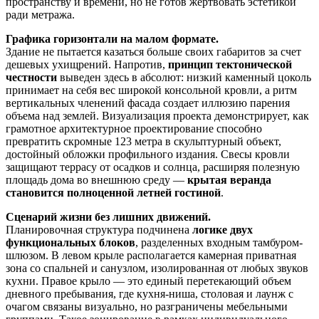
пространству и времени, но не готов жертвовать эстетикой
ради метража.
Графика горизонтали на малом формате.
Здание не пытается казаться больше своих габаритов за счет
дешевых ухищрений. Напротив,
принцип тектонической
честности
выведен здесь в абсолют: низкий каменный цоколь
принимает на себя вес широкой консольной кровли, а ритм
вертикальных членений фасада создает иллюзию парения
объема над землей. Визуализация проекта демонстрирует, как
грамотное архитектурное проектирование способно
превратить скромные 123 метра в скульптурный объект,
достойный обложки профильного издания. Свесы кровли
защищают террасу от осадков и солнца, расширяя полезную
площадь дома во внешнюю среду —
крытая веранда
становится полноценной летней гостиной
.
Сценарий жизни без лишних движений.
Планировочная структура подчинена
логике двух
функциональных блоков
, разделенных входным тамбуром-
шлюзом. В левом крыле располагается камерная приватная
зона со спальней и санузлом, изолированная от любых звуков
кухни. Правое крыло — это единый перетекающий объем
дневного пребывания, где кухня-ниша, столовая и лаунж с
очагом связаны визуально, но разграничены мебельными