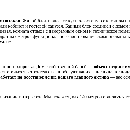
х потоков
. Жилой блок включает кухню-гостиную с камином и 
или кабинет и гостевой санузел. Банный блок соединён с домом
ушевая, комната отдыха с панорамным окном и техническое пом
адратных метров функционального зонирования скомпонованы так
уалом.
енность здоровья. Дом с собственной баней —
объект недвижи
ает стоимость строительства и обслуживания, а наличие полно
аботает на восстановление вашего главного актива
— вас сам
ализации интерьеров. Мы покажем, как 140 метров становятся т