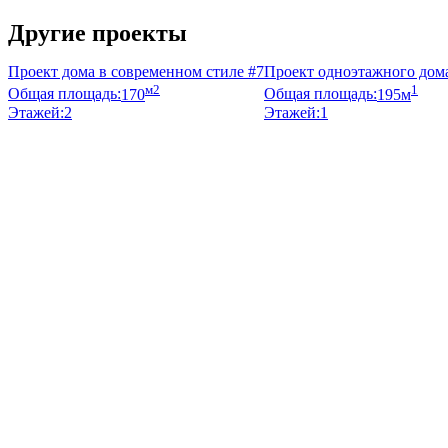
Узнать стоимость
Другие проекты
Проект дома в современном стиле #7
Проект одноэтажного дома
м2
1
Общая площадь:
170
Общая площадь:
195м
Этажей:
2
Этажей:
1