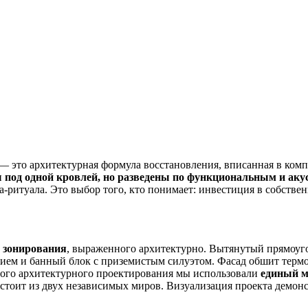
— это архитектурная формула восстановления, вписанная в комп
 под одной кровлей, но разведены по функциональным и аку
а-ритуала. Это выбор того, кто понимает: инвестиция в собстве
 зонирования
, выраженного архитектурно. Вытянутый прямоуго
нием и банный блок с приземистым силуэтом. Фасад обшит термо
ного архитектурного проектирования мы использовали
единый м
оит из двух независимых миров. Визуализация проекта демонст