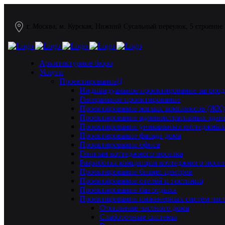
г. Москва, м. Курская, Нижний Сусальный переулок, 5 строение
Архитектурное бюро
Услуги
Проектирование
Индивидуальное проектирование загород
Генеральное проектирование
Проектирование жилых комплексов (ЖК)
Проектирование административных здан
Проектирование уникальных коттеджных
Проектирование фасада дома
Проектирование офиса
Генплан коттеджного поселка
Разработка концепции коттеджного посел
Проектирование бизнес центров
Проектирование отелей и гостиниц
Проектирование баз отдыха
Проектирование инженерных систем част
Отопление частного дома
Слаботочные системы