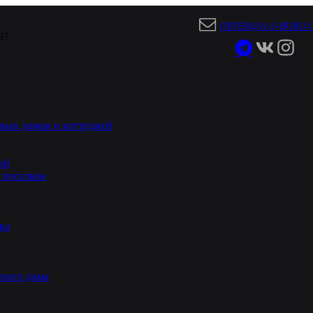
OFFER@A-S-BURO.
 17
ных домов и коттеджей
ий
 поселков
ка
ного дома