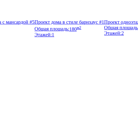
 с мансардой #5
Проект дома в стиле барнхаус #1
Проект одноэта
м2
Общая площадь
Общая площадь:
180
Этажей:
2
Этажей:
1