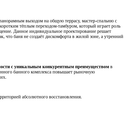
панорамным выходом на общую террасу, мастер-спальню с
 коротким тёплым переходом-тамбуром, который играет роль
ещение. Данное индивидуальное проектирование решает
, что баня не создаёт дискомфорта в жилой зоне, а утренний
мости с уникальным конкурентным преимуществом
в
ценного банного комплекса повышает рыночную
их.
ерриторией абсолютного восстановления.