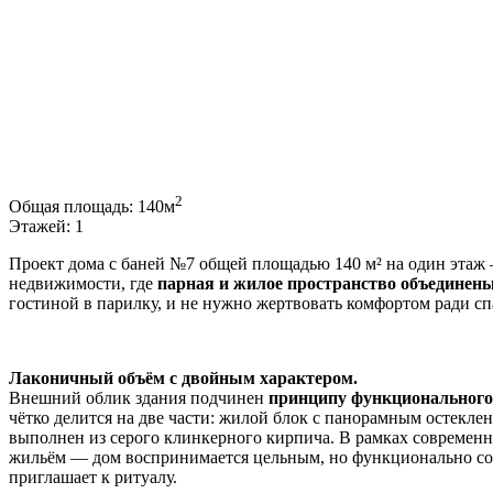
2
Общая площадь:
140м
Этажей:
1
Проект дома с баней №7 общей площадью 140 м² на один этаж 
недвижимости, где
парная и жилое пространство объединены
гостиной в парилку, и не нужно жертвовать комфортом ради сп
Лаконичный объём с двойным характером.
Внешний облик здания подчинен
принципу функционального
чётко делится на две части: жилой блок с панорамным остекле
выполнен из серого клинкерного кирпича. В рамках современ
жильём — дом воспринимается цельным, но функционально сост
приглашает к ритуалу.