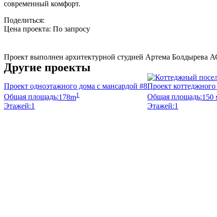
современный комфорт.
Поделиться:
Цена проекта:
По запросу
Узнать стоимость
Проект выполнен архитектурной студией Артема Болдырева А
Другие проекты
Проект одноэтажного дома с мансардой #8
Проект коттеджного 
1
Общая площадь:
178m
Общая площадь:
150 
Этажей:
1
Этажей:
1