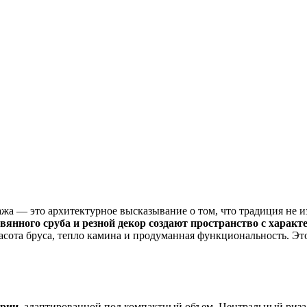
ажа — это архитектурное высказывание о том, что традиция не 
вянного сруба и резной декор создают пространство с характ
сота бруса, тепло камина и продуманная функциональность. Это 
трии
, адаптированной под компактный объем. Центральный риз