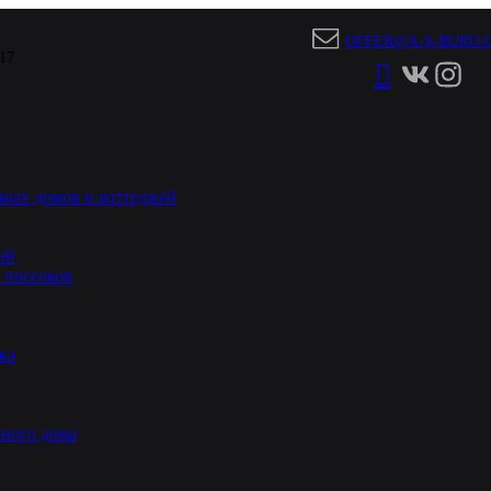
OFFER@A-S-BURO.
 17
ных домов и коттеджей
ий
 поселков
ка
ного дома