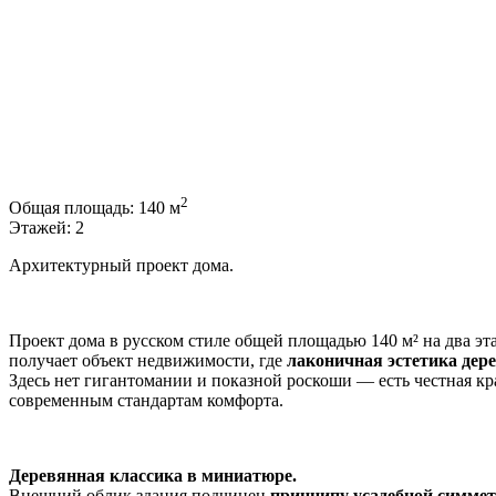
2
Общая площадь:
140 м
Этажей:
2
Архитектурный проект дома.
Проект дома в русском стиле общей площадью 140 м² на два эт
получает объект недвижимости, где
лаконичная эстетика дере
Здесь нет гигантомании и показной роскоши — есть честная кра
современным стандартам комфорта.
Деревянная классика в миниатюре.
Внешний облик здания подчинен
принципу усадебной симме