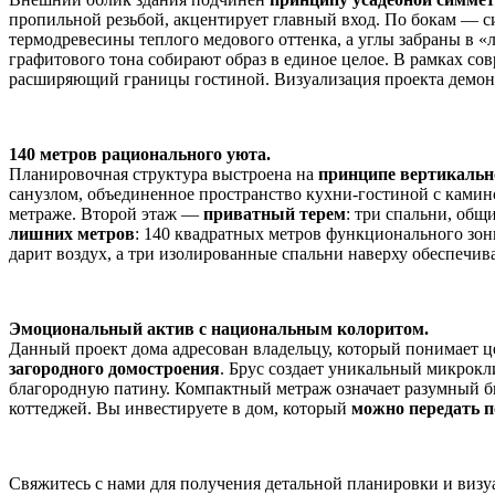
пропильной резьбой, акцентирует главный вход. По бокам — 
термодревесины теплого медового оттенка, а углы забраны в 
графитового тона собирают образ в единое целое. В рамках со
расширяющий границы гостиной. Визуализация проекта демонст
140 метров рационального уюта.
Планировочная структура выстроена на
принципе вертикальн
санузлом, объединенное пространство кухни-гостиной с камин
метраже. Второй этаж —
приватный терем
: три спальни, общ
лишних метров
: 140 квадратных метров функционального зон
дарит воздух, а три изолированные спальни наверху обеспечив
Эмоциональный актив с национальным колоритом.
Данный проект дома адресован владельцу, который понимает 
загородного домостроения
. Брус создает уникальный микрокл
благородную патину. Компактный метраж означает разумный б
коттеджей. Вы инвестируете в дом, который
можно передать п
Свяжитесь с нами для получения детальной планировки и визуа