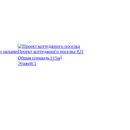
и окнами
Проект коттеджного поселка #21
1
Общая площадь:
115м
Этажей:
1