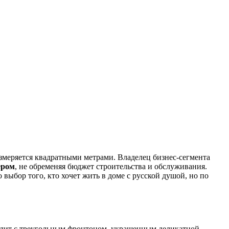
измеряется квадратными метрами. Владелец бизнес-сегмента
ером
, не обременяя бюджет строительства и обслуживания.
выбор того, кто хочет жить в доме с русской душой, но по
алит с треугольным фронтоном, украшенным деликатной