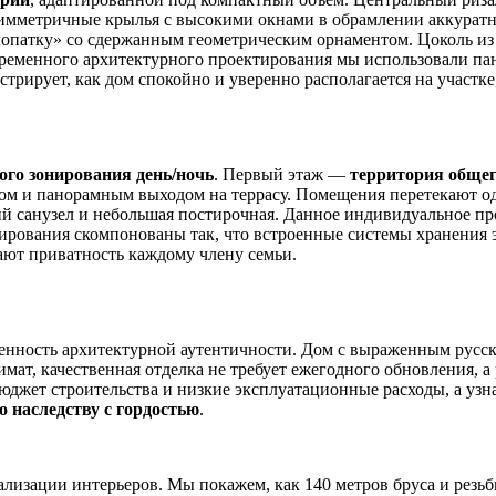
симметричные крылья с высокими окнами в обрамлении аккуратн
«лопатку» со сдержанным геометрическим орнаментом. Цоколь из 
временного архитектурного проектирования мы использовали пан
рирует, как дом спокойно и уверенно располагается на участке,
ого зонирования день/ночь
. Первый этаж —
территория общег
ом и панорамным выходом на террасу. Помещения перетекают од
ий санузел и небольшая постирочная. Данное индивидуальное п
ирования скомпонованы так, что встроенные системы хранения 
ают приватность каждому члену семьи.
ценность архитектурной аутентичности. Дом с выраженным рус
имат, качественная отделка не требует ежегодного обновления, 
юджет строительства и низкие эксплуатационные расходы, а уз
о наследству с гордостью
.
лизации интерьеров. Мы покажем, как 140 метров бруса и резьбы