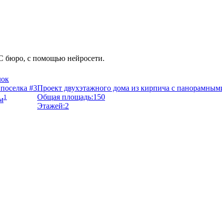
С бюро, с помощью нейросети.
поселка #3
Проект двухэтажного дома из кирпича с панорамным
1
Общая площадь:
150
м
Этажей:
2