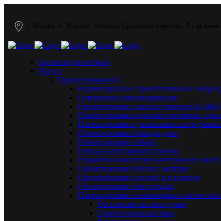
г. Москва, м. Курская, Нижний Сусальный переулок, 5 строение
Архитектурное бюро
Услуги
Проектирование
Индивидуальное проектирование загород
Генеральное проектирование
Проектирование жилых комплексов (ЖК)
Проектирование административных здан
Проектирование уникальных коттеджных
Проектирование фасада дома
Проектирование офиса
Генплан коттеджного поселка
Разработка концепции коттеджного посел
Проектирование бизнес центров
Проектирование отелей и гостиниц
Проектирование баз отдыха
Проектирование инженерных систем част
Отопление частного дома
Слаботочные системы