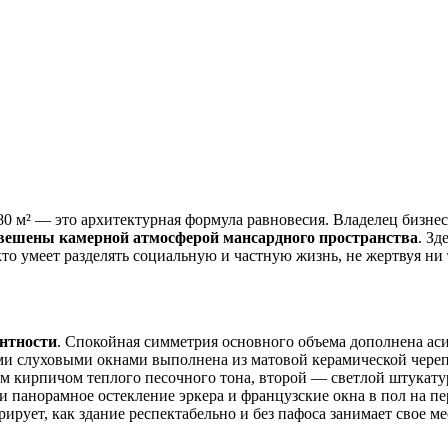
 м² — это архитектурная формула равновесия. Владелец бизнес
овешены камерной атмосферой мансардного пространства
. Зд
то умеет разделять социальную и частную жизнь, не жертвуя ни 
нтности
. Спокойная симметрия основного объема дополнена ас
ыми слуховыми окнами выполнена из матовой керамической череп
 кирпичом теплого песочного тона, второй — светлой штукату
 панорамное остекление эркера и французские окна в пол на п
ирует, как здание респектабельно и без пафоса занимает свое ме