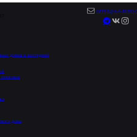
OFFER@A-S-BURO.
 17
ных домов и коттеджей
ий
 поселков
ка
ного дома