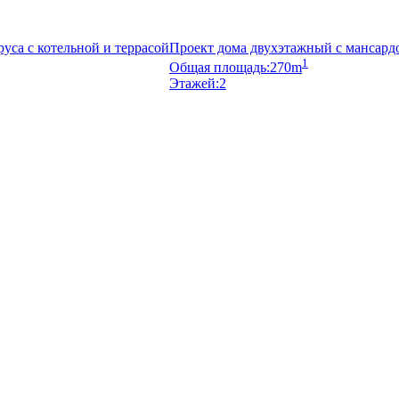
уса с котельной и террасой
Проект дома двухэтажный с мансард
1
Общая площадь:
270m
Этажей:
2