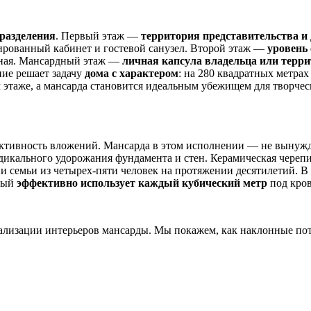
разделения
. Первый этаж —
территория представительства и
лированный кабинет и гостевой санузел. Второй этаж —
уровень
очная. Мансардный этаж —
личная капсула владельца или терри
ние решает задачу
дома с характером
: на 280 квадратных метра
 этаже, а мансарда становится идеальным убежищем для творчес
ективность вложений. Мансарда в этом исполнении — не вынужд
икального удорожания фундамента и стен. Керамическая черепи
и семьи из четырех-пяти человек на протяжении десятилетий. В
орый
эффективно использует каждый кубический метр
под кров
ализации интерьеров мансарды. Мы покажем, как наклонные пот