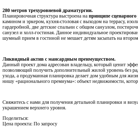
280 метров трехуровневой драматургии.
Планировочная структура выстроена на
принципе сценарного 
камином и эркером, кухня-столовая с выходом на террасу, изо
гардеробной, две детские спальни с общим санузлом, постир
санузел и холл-гостиная. Данное индивидуальное проектирова
шумный прием в гостиной не мешает детям засыпать на втором
Ликвидный актив с мансардным преимуществом.
Данный проект дома адресован владельцу, который ценит эфф
позволяющий получить дополнительный жилой уровень без рад
ухода, а продуманная планировка делает дом удобным для жизн
нишу «рационального премиума»: объект недвижимости, кот
Свяжитесь с нами для получения детальной планировки и визу
украшением верхнего уровня.
Поделиться:
Цена проекта:
По запросу
Узнать стоимость