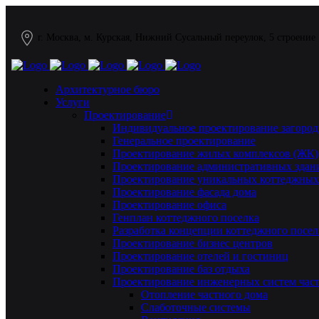
г. Москва, м. Курская, Нижний Сусальный переулок, 5 строение
Архитектурное бюро
Услуги
Проектирование
Индивидуальное проектирование загород
Генеральное проектирование
Проектирование жилых комплексов (ЖК)
Проектирование административных здан
Проектирование уникальных коттеджных
Проектирование фасада дома
Проектирование офиса
Генплан коттеджного поселка
Разработка концепции коттеджного посел
Проектирование бизнес центров
Проектирование отелей и гостиниц
Проектирование баз отдыха
Проектирование инженерных систем част
Отопление частного дома
Слаботочные системы