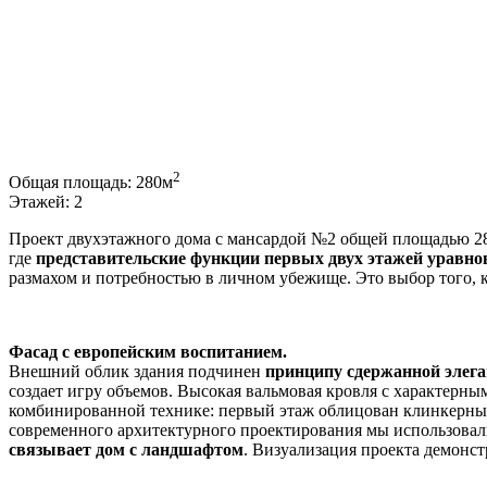
2
Общая площадь:
280м
Этажей:
2
Проект двухэтажного дома с мансардой №2 общей площадью 280
где
представительские функции первых двух этажей уравн
размахом и потребностью в личном убежище. Это выбор того, к
Фасад с европейским воспитанием.
Внешний облик здания подчинен
принципу сдержанной элега
создает игру объемов. Высокая вальмовая кровля с характерн
комбинированной технике: первый этаж облицован клинкерным
современного архитектурного проектирования мы использовали
связывает дом с ландшафтом
. Визуализация проекта демонстр