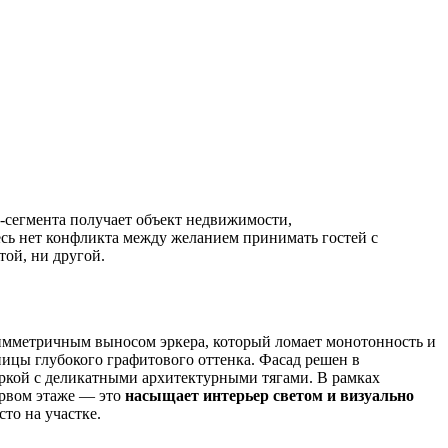
-сегмента получает объект недвижимости,
есь нет конфликта между желанием принимать гостей с
той, ни другой.
имметричным выносом эркера, который ломает монотонность и
ицы глубокого графитового оттенка. Фасад решен в
ркой с деликатными архитектурными тягами. В рамках
ервом этаже — это
насыщает интерьер светом и визуально
сто на участке.