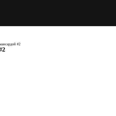
мансардой #2
#2