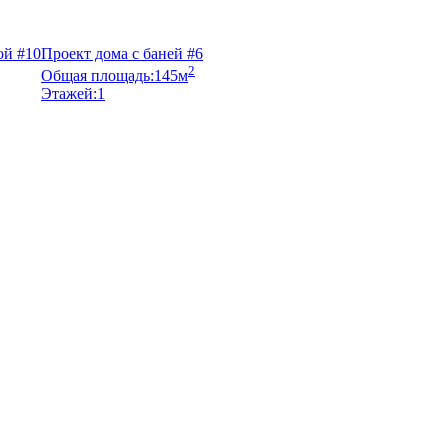
ой #10
Проект дома с баней #6
2
Общая площадь:
145м
Этажей:
1