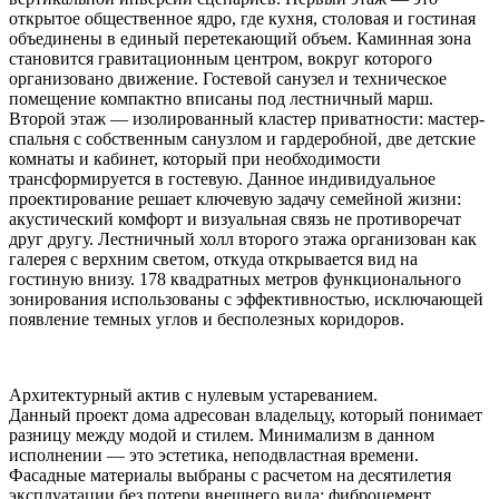
открытое общественное ядро, где кухня, столовая и гостиная
объединены в единый перетекающий объем. Каминная зона
становится гравитационным центром, вокруг которого
организовано движение. Гостевой санузел и техническое
помещение компактно вписаны под лестничный марш.
Второй этаж — изолированный кластер приватности: мастер-
спальня с собственным санузлом и гардеробной, две детские
комнаты и кабинет, который при необходимости
трансформируется в гостевую. Данное индивидуальное
проектирование решает ключевую задачу семейной жизни:
акустический комфорт и визуальная связь не противоречат
друг другу. Лестничный холл второго этажа организован как
галерея с верхним светом, откуда открывается вид на
гостиную внизу. 178 квадратных метров функционального
зонирования использованы с эффективностью, исключающей
появление темных углов и бесполезных коридоров.
Архитектурный актив с нулевым устареванием.
Данный проект дома адресован владельцу, который понимает
разницу между модой и стилем. Минимализм в данном
исполнении — это эстетика, неподвластная времени.
Фасадные материалы выбраны с расчетом на десятилетия
эксплуатации без потери внешнего вида: фиброцемент,