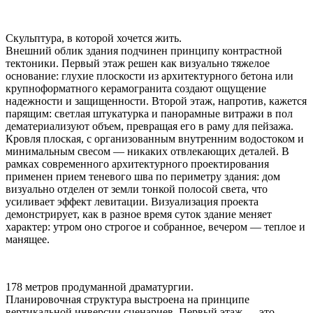
Скульптура, в которой хочется жить.
Внешний облик здания подчинен принципу контрастной
тектоники. Первый этаж решен как визуально тяжелое
основание: глухие плоскости из архитектурного бетона или
крупноформатного керамогранита создают ощущение
надежности и защищенности. Второй этаж, напротив, кажется
парящим: светлая штукатурка и панорамные витражи в пол
дематериализуют объем, превращая его в раму для пейзажа.
Кровля плоская, с организованным внутренним водостоком и
минимальным свесом — никаких отвлекающих деталей. В
рамках современного архитектурного проектирования
применен прием теневого шва по периметру здания: дом
визуально отделен от земли тонкой полосой света, что
усиливает эффект левитации. Визуализация проекта
демонстрирует, как в разное время суток здание меняет
характер: утром оно строгое и собранное, вечером — теплое и
манящее.
178 метров продуманной драматургии.
Планировочная структура выстроена на принципе
вертикальной инверсии сценариев. Первый этаж — это