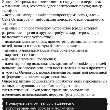
Яндекс.Метрика, в соответствии со следующим перечнем:
– фамилия, имя, отчество; адрес электронной почты; номер
телефона;
– источник захода на сайт https://проектдома.com/ (далее –
Сайт Оператора) и информация поискового или рекламного
запроса;
– данные о пользовательском устройстве (среди которых
разрешение, версия и другие атрибуты, характеризующие
пользовательское устройство);
– пользовательские клики, просмотры страниц, заполнения
полей, показы и просмотры баннеров и видео;
– данные, характеризующие аудиторные сегменты;
– параметры сессии;
– данные о времени посещения;
– идентификатор пользователя, хранимый в cookie, для целей
повышения осведомленности посетителей Сайта о продуктах
и услугах Оператора, предоставления релевантной рекламной
информации и оптимизации рекламы.
Оператор вправе осуществлять обработку моих персональных
данных следующими способами: сбор, запись,
систематизация, накопление, хранение, обновление,
изменение, использование, передача (распространение,
предоставление, доступ).
Пользуясь сайтом, вы соглашаетесь с
Настоящее согласие вступает в силу с момента моего перехода
на Сайт Оператора и действует в течение 3 лет, либо до
использованием cookies и
политикой