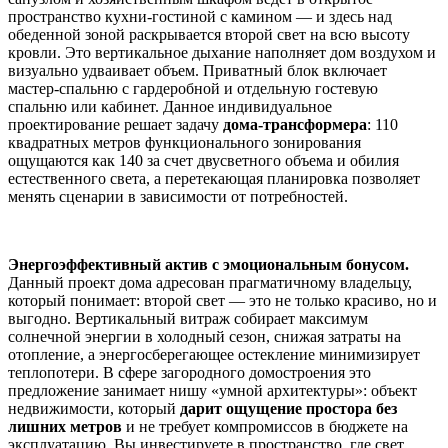
пространство кухни-гостиной с камином — и здесь над
обеденной зоной раскрывается второй свет на всю высоту
кровли. Это вертикальное дыхание наполняет дом воздухом и
визуально удваивает объем. Приватный блок включает
мастер-спальню с гардеробной и отдельную гостевую
спальню или кабинет. Данное индивидуальное
проектирование решает задачу
дома-трансформера
: 110
квадратных метров функционального зонирования
ощущаются как 140 за счет двусветного объема и обилия
естественного света, а перетекающая планировка позволяет
менять сценарии в зависимости от потребностей.
Энергоэффективный актив с эмоциональным бонусом.
Данный проект дома адресован прагматичному владельцу,
который понимает: второй свет — это не только красиво, но и
выгодно. Вертикальный витраж собирает максимум
солнечной энергии в холодный сезон, снижая затраты на
отопление, а энергосберегающее остекление минимизирует
теплопотери. В сфере загородного домостроения это
предложение занимает нишу «умной архитектуры»: объект
недвижимости, который
дарит ощущение простора без
лишних метров
и не требует компромиссов в бюджете на
эксплуатацию. Вы инвестируете в пространство, где свет