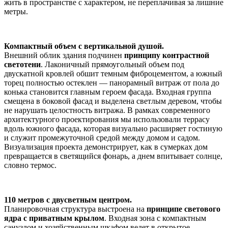
жить в пространстве с характером, не переплачивая за лишние
метры.
Компактный объем с вертикальной душой.
Внешний облик здания подчинен
принципу контрастной
светотени
. Лаконичный прямоугольный объем под
двускатной кровлей обшит темным фиброцементом, а южный
торец полностью остеклен — панорамный витраж от пола до
конька становится главным героем фасада. Входная группа
смещена в боковой фасад и выделена светлым деревом, чтобы
не нарушать целостность витража. В рамках современного
архитектурного проектирования мы использовали террасу
вдоль южного фасада, которая визуально расширяет гостиную
и служит промежуточной средой между домом и садом.
Визуализация проекта демонстрирует, как в сумерках дом
превращается в светящийся фонарь, а днем впитывает солнце,
словно термос.
110 метров с двусветным центром.
Планировочная структура выстроена на
принципе светового
ядра с приватным крылом
. Входная зона с компактным
санузлом и хозяйственным шкафом ведет в открытое