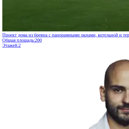
Проект дома из бревна с панорамными окнами, котельной и те
Общая площадь:
200
Этажей:
2