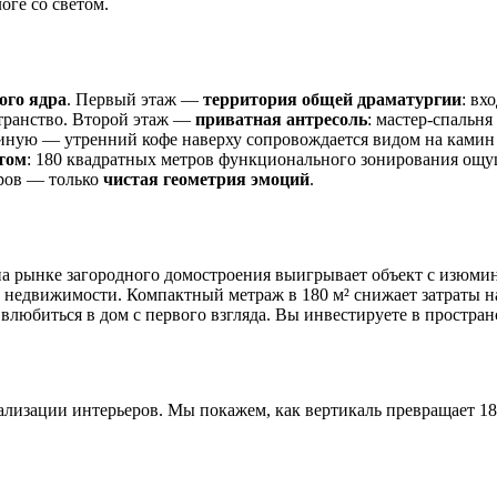
логе со светом.
ого ядра
. Первый этаж —
территория общей драматургии
: вх
странство. Второй этаж —
приватная антресоль
: мастер-спальня
остиную — утренний кофе наверху сопровождается видом на кам
том
: 180 квадратных метров функционального зонирования ощущ
тров — только
чистая геометрия эмоций
.
на рынке загородного домостроения выигрывает объект с изюми
недвижимости. Компактный метраж в 180 м² снижает затраты на с
любиться в дом с первого взгляда. Вы инвестируете в простран
лизации интерьеров. Мы покажем, как вертикаль превращает 180