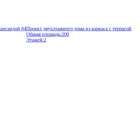
ансардой #4
Проект двухэтажного дома из каркаса с террасой
Общая площадь:
200
Этажей:
2