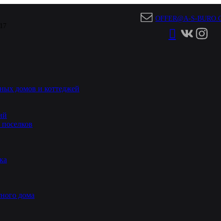
OFFER@A-S-BURO.
 17
ных домов и коттеджей
ий
 поселков
ка
ного дома