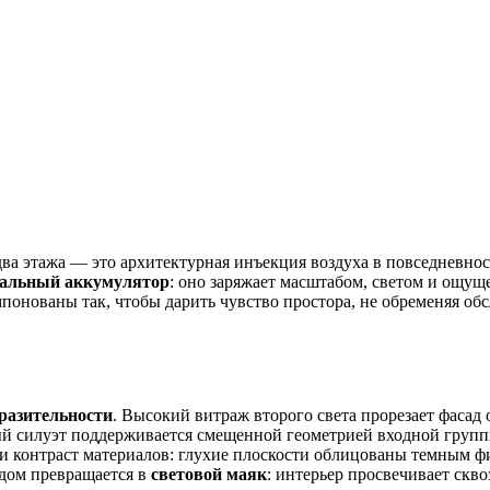
ва этажа — это архитектурная инъекция воздуха в повседневнос
ональный аккумулятор
: оно заряжает масштабом, светом и ощуще
мпонованы так, чтобы дарить чувство простора, не обременяя об
разительности
. Высокий витраж второго света прорезает фасад 
силуэт поддерживается смещенной геометрией входной группы 
и контраст материалов: глухие плоскости облицованы темным ф
 дом превращается в
световой маяк
: интерьер просвечивает скв