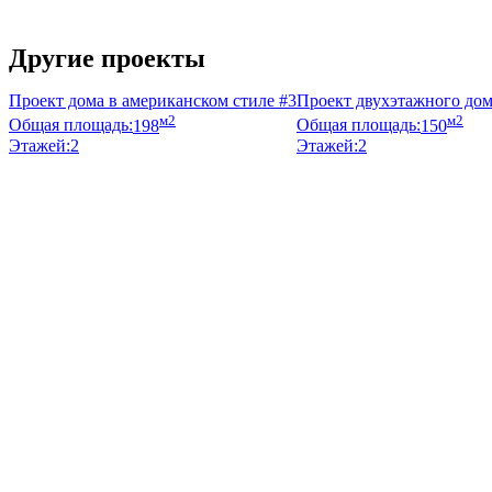
Узнать стоимость
Другие проекты
Проект дома в американском стиле #3
Проект двухэтажного дома
м2
м2
Общая площадь:
198
Общая площадь:
150
Этажей:
2
Этажей:
2