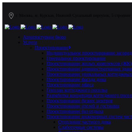
г. Москва, м. Курская, Нижний Сусальный переулок, 5 строение
Архитектурное бюро
Услуги
Проектирование
Индивидуальное проектирование загород
Генеральное проектирование
Проектирование жилых комплексов (ЖК)
Проектирование административных здан
Проектирование уникальных коттеджных
Проектирование фасада дома
Проектирование офиса
Генплан коттеджного поселка
Разработка концепции коттеджного посел
Проектирование бизнес центров
Проектирование отелей и гостиниц
Проектирование баз отдыха
Проектирование инженерных систем част
Отопление частного дома
Слаботочные системы