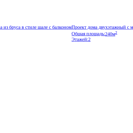
 из бруса в стиле шале с балконом
Проект дома двухэтажный с м
2
Общая площадь:
240м
Этажей:
2