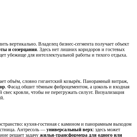
ить вертикально. Владелец бизнес-сегмента получает объект
оты и созерцания
. Здесь нет лишних коридоров и гостевых
щет убежище для интеллектуальной работы и тихого отдыха.
вает объём, словно гигантский козырёк. Панорамный витраж,
тор
. Фасад обшит тёмным фиброцементом, а цоколь и входная
свес кровли, чтобы не перегружать силуэт. Визуализация
й.
остранство: кухня-гостиная с камином и панорамным выходом
лестница. Антресоль —
универсальный верх
: здесь может
ание решает задачу
жилья-трансформера для одного или