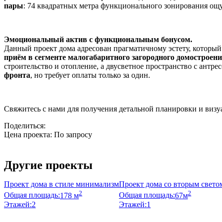
пары
: 74 квадратных метра функционального зонирования ощу
Эмоциональный актив с функциональным бонусом.
Данный проект дома адресован прагматичному эстету, который
приём в сегменте малогабаритного загородного домостроен
строительство и отопление, а двусветное пространство с антр
фронта
, но требует оплаты только за один.
Свяжитесь с нами для получения детальной планировки и визуал
Поделиться:
Цена проекта:
По запросу
Узнать стоимость
Другие проекты
Проект дома в стиле минимализм
Проект дома со вторым свето
2
2
Общая площадь:
178 м
Общая площадь:
67м
Этажей:
2
Этажей:
1