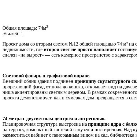
2
Общая площадь:
74м
Этажей:
1
Проект дома со вторым светом №12 общей площадью 74 м² на о
недвижимости, где
второй свет не просто наполняет гостину
спален «на вырост» — есть камерное пространство с характеро
Световой фонарь в графитовой оправе.
Внешний облик здания подчинен
принципу скульптурного си
прорезающий фасад от пола до конька, открывает вид на двусв
ниша акцентированы светлым деревом. В рамках современного
проекта демонстрирует, как в сумерках дом превращается в све
74 метра с двусветным центром и антресолью.
Планировочная структура выстроена на
принципе ядра с бал
на террасу, компактный гостевой санузел и постирочная. Над 
разместиться кабинет с панорамным видом на сад, библиотека 