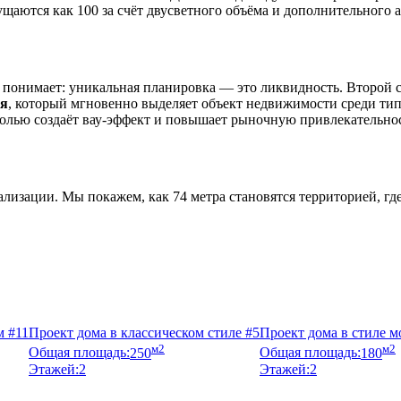
щаются как 100 за счёт двусветного объёма и дополнительного а
 понимает: уникальная планировка — это ликвидность. Второй 
ия
, который мгновенно выделяет объект недвижимости среди ти
есолью создаёт вау-эффект и повышает рыночную привлекательно
изации. Мы покажем, как 74 метра становятся территорией, где 
м #11
Проект дома в классическом стиле #5
Проект дома в стиле м
м2
м2
Общая площадь:
250
Общая площадь:
180
Этажей:
2
Этажей:
2