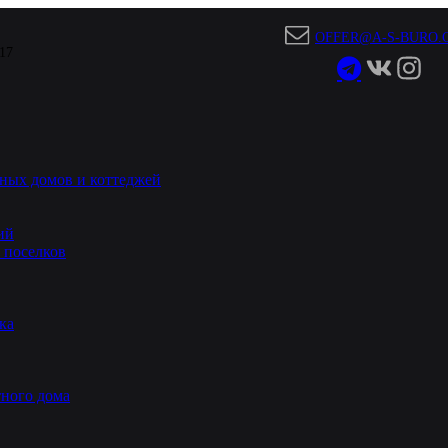
OFFER@A-S-BURO.
 17
ных домов и коттеджей
ий
 поселков
ка
ного дома