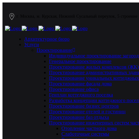
г. Москва, м. Курская, Нижний Сусальный переулок, 5 строение
Архитектурное бюро
Услуги
Проектирование
Индивидуальное проектирование загород
Генеральное проектирование
Проектирование жилых комплексов (ЖК)
Проектирование административных здан
Проектирование уникальных коттеджных
Проектирование фасада дома
Проектирование офиса
Генплан коттеджного поселка
Разработка концепции коттеджного посел
Проектирование бизнес центров
Проектирование отелей и гостиниц
Проектирование баз отдыха
Проектирование инженерных систем част
Отопление частного дома
Слаботочные системы