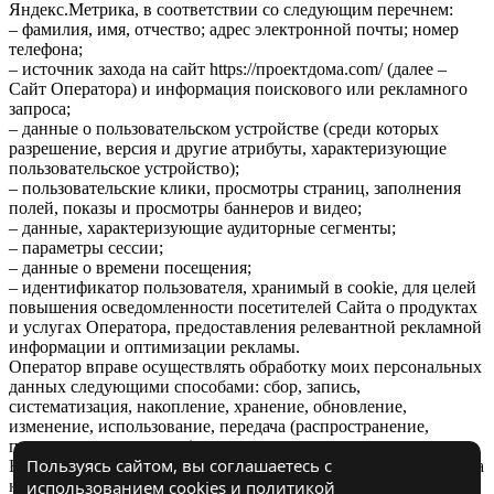
Яндекс.Метрика, в соответствии со следующим перечнем:
– фамилия, имя, отчество; адрес электронной почты; номер
телефона;
– источник захода на сайт https://проектдома.com/ (далее –
Сайт Оператора) и информация поискового или рекламного
запроса;
– данные о пользовательском устройстве (среди которых
разрешение, версия и другие атрибуты, характеризующие
пользовательское устройство);
– пользовательские клики, просмотры страниц, заполнения
полей, показы и просмотры баннеров и видео;
– данные, характеризующие аудиторные сегменты;
– параметры сессии;
– данные о времени посещения;
– идентификатор пользователя, хранимый в cookie, для целей
повышения осведомленности посетителей Сайта о продуктах
и услугах Оператора, предоставления релевантной рекламной
информации и оптимизации рекламы.
Оператор вправе осуществлять обработку моих персональных
данных следующими способами: сбор, запись,
систематизация, накопление, хранение, обновление,
изменение, использование, передача (распространение,
предоставление, доступ).
Пользуясь сайтом, вы соглашаетесь с
Настоящее согласие вступает в силу с момента моего перехода
на Сайт Оператора и действует в течение 3 лет, либо до
использованием cookies и
политикой