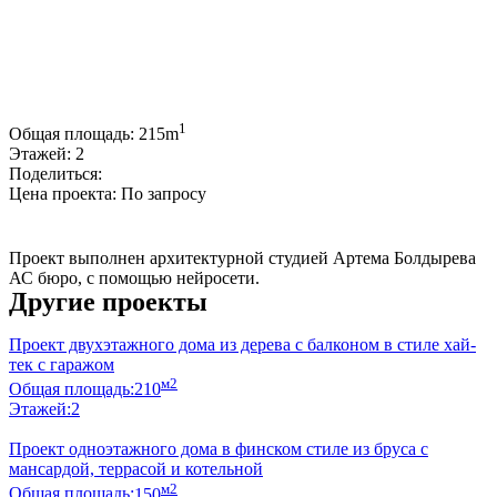
1
Общая площадь:
215m
Этажей:
2
Поделиться:
Цена проекта:
По запросу
Купить проект
Проект выполнен архитектурной студией Артема Болдырева
АС бюро, с помощью нейросети.
Другие проекты
Проект двухэтажного дома из дерева с балконом в стиле хай-
тек с гаражом
м2
Общая площадь:
210
Этажей:
2
Проект одноэтажного дома в финском стиле из бруса с
мансардой, террасой и котельной
м2
Общая площадь:
150