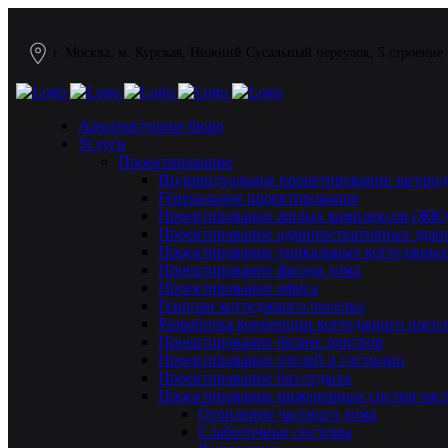
г. Москва, м. Курская, Нижний Сусальный переулок, 5 строение
Архитектурное бюро
Услуги
Проектирование
Индивидуальное проектирование загород
Генеральное проектирование
Проектирование жилых комплексов (ЖК)
Проектирование административных здан
Проектирование уникальных коттеджных
Проектирование фасада дома
Проектирование офиса
Генплан коттеджного поселка
Разработка концепции коттеджного посел
Проектирование бизнес центров
Проектирование отелей и гостиниц
Проектирование баз отдыха
Проектирование инженерных систем част
Отопление частного дома
Слаботочные системы