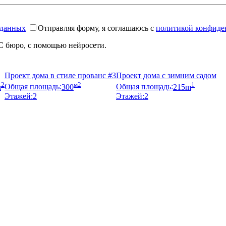
 данных
Отправляя форму, я соглашаюсь с
политикой конфиде
С бюро, с помощью нейросети.
Проект дома в стиле прованс #3
Проект дома с зимним садом
2
м2
1
м
Общая площадь:
300
Общая площадь:
215m
Этажей:
2
Этажей:
2