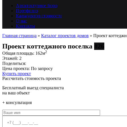
Архитектурное бюро
Портфолио
Калькулятор стоимости
О нас
Контакты
Главная страница
»
Каталог проектов домов
»
Проект коттеджн
Проект коттеджного поселка
#26
2
Общая площадь:
162м
Этажей:
2
Поделиться:
Цена проекта:
По запросу
Купить проект
Рассчитать стоимость проекта
Бесплатный выезд специалиста
на ваш объект
+ консультация