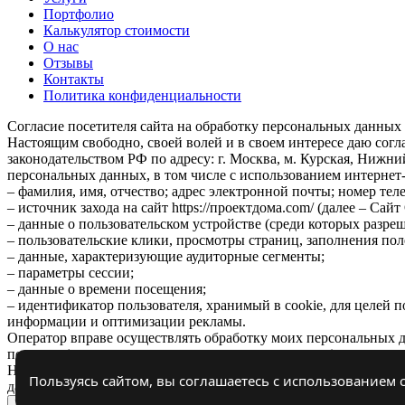
Портфолио
Калькулятор стоимости
О нас
Отзывы
Контакты
Политика конфиденциальности
Согласие посетителя сайта на обработку персональных данных
Настоящим свободно, своей волей и в своем интересе даю со
законодательством РФ по адресу: г. Москва, м. Курская, Нижн
персональных данных, в том числе с использованием интернет-
– фамилия, имя, отчество; адрес электронной почты; номер тел
– источник захода на сайт https://проектдома.com/ (далее – Са
– данные о пользовательском устройстве (среди которых разреш
– пользовательские клики, просмотры страниц, заполнения пол
– данные, характеризующие аудиторные сегменты;
– параметры сессии;
– данные о времени посещения;
– идентификатор пользователя, хранимый в cookie, для целей
информации и оптимизации рекламы.
Оператор вправе осуществлять обработку моих персональных д
передача (распространение, предоставление, доступ).
Настоящее согласие вступает в силу с момента моего перехода 
Пользуясь сайтом, вы соглашаетесь с использованием c
данных согласия на обработку его персональных данных.
Х