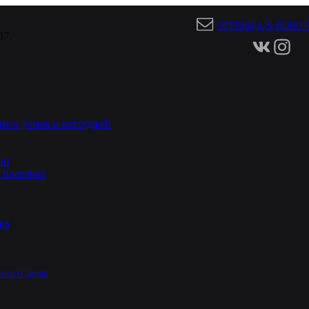
OFFER@A-S-BURO.
 17
ных домов и коттеджей
ий
 поселков
ка
ного дома