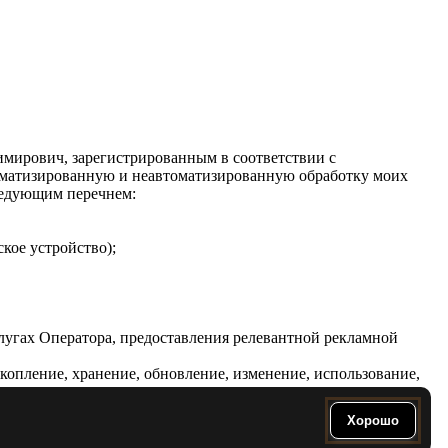
имирович, зарегистрированным в соответствии с
автоматизированную и неавтоматизированную обработку моих
следующим перечнем:
кое устройство);
слугах Оператора, предоставления релевантной рекламной
копление, хранение, обновление, изменение, использование,
ия указанного срока в случае отзыва субъектом персональных
Хорошо