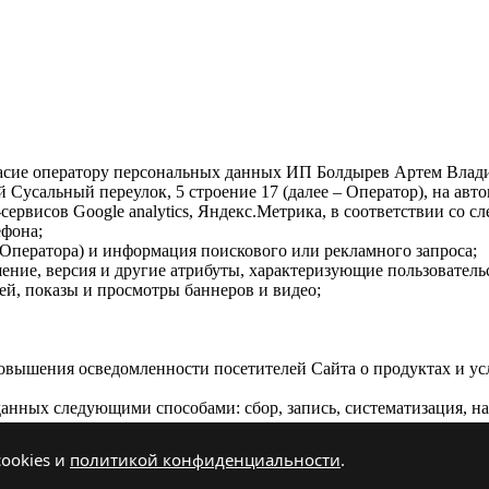
гласие оператору персональных данных ИП Болдырев Артем Влад
ий Сусальный переулок, 5 строение 17 (далее – Оператор), на 
сервисов Google analytics, Яндекс.Метрика, в соответствии со 
ефона;
йт Оператора) и информация поискового или рекламного запроса;
ение, версия и другие атрибуты, характеризующие пользовательс
ей, показы и просмотры баннеров и видео;
 повышения осведомленности посетителей Сайта о продуктах и у
анных следующими способами: сбор, запись, систематизация, на
на Сайт Оператора и действует в течение 3 лет, либо до истечен
ookies и
политикой конфиденциальности
.