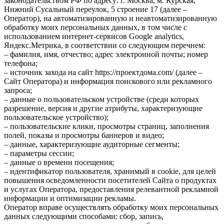
законодательством РФ по адресу: г. Москва, м. Курская,
Нижний Сусальный переулок, 5 строение 17 (далее –
Оператор), на автоматизированную и неавтоматизированную
обработку моих персональных данных, в том числе с
использованием интернет-сервисов Google analytics,
Яндекс.Метрика, в соответствии со следующим перечнем:
– фамилия, имя, отчество; адрес электронной почты; номер
телефона;
– источник захода на сайт https://проектдома.com/ (далее –
Сайт Оператора) и информация поискового или рекламного
запроса;
– данные о пользовательском устройстве (среди которых
разрешение, версия и другие атрибуты, характеризующие
пользовательское устройство);
– пользовательские клики, просмотры страниц, заполнения
полей, показы и просмотры баннеров и видео;
– данные, характеризующие аудиторные сегменты;
– параметры сессии;
– данные о времени посещения;
– идентификатор пользователя, хранимый в cookie, для целей
повышения осведомленности посетителей Сайта о продуктах
и услугах Оператора, предоставления релевантной рекламной
информации и оптимизации рекламы.
Оператор вправе осуществлять обработку моих персональных
данных следующими способами: сбор, запись,