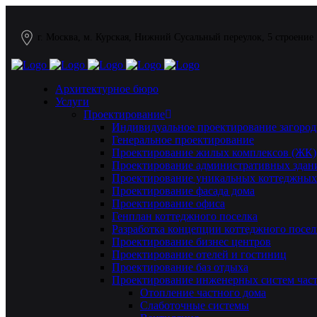
г. Москва, м. Курская, Нижний Сусальный переулок, 5 строение
Архитектурное бюро
Услуги
Проектирование
Индивидуальное проектирование загород
Генеральное проектирование
Проектирование жилых комплексов (ЖК)
Проектирование административных здан
Проектирование уникальных коттеджных
Проектирование фасада дома
Проектирование офиса
Генплан коттеджного поселка
Разработка концепции коттеджного посел
Проектирование бизнес центров
Проектирование отелей и гостиниц
Проектирование баз отдыха
Проектирование инженерных систем част
Отопление частного дома
Слаботочные системы