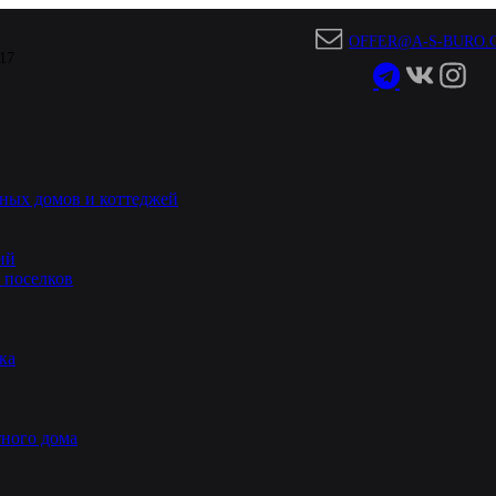
OFFER@A-S-BURO.
 17
ных домов и коттеджей
ий
 поселков
ка
ного дома