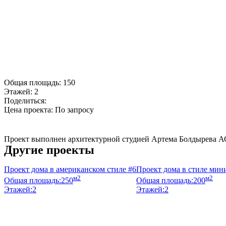
Общая площадь:
150
Этажей:
2
Поделиться:
Цена проекта:
По запросу
Купить проект
Проект выполнен архитектурной студией Артема Болдырева А
Другие проекты
Проект дома в американском стиле #6
Проект дома в стиле мин
м2
м2
Общая площадь:
250
Общая площадь:
200
Этажей:
2
Этажей:
2