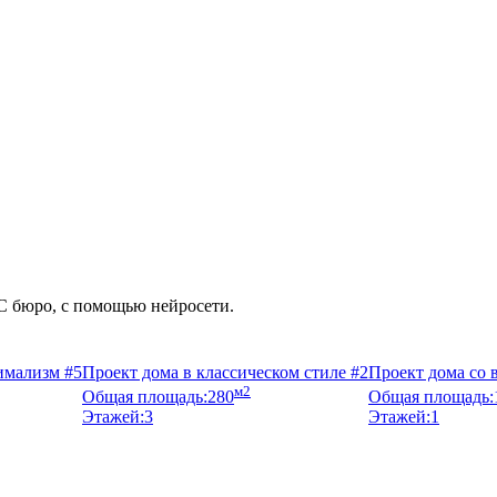
С бюро, с помощью нейросети.
имализм #5
Проект дома в классическом стиле #2
Проект дома со 
м2
Общая площадь:
280
Общая площадь:
Этажей:
3
Этажей:
1