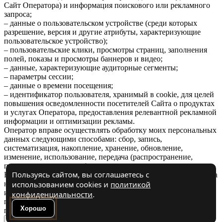
Сайт Оператора) и информация поискового или рекламного
запроса;
– данные о пользовательском устройстве (среди которых
разрешение, версия и другие атрибуты, характеризующие
пользовательское устройство);
– пользовательские клики, просмотры страниц, заполнения
полей, показы и просмотры баннеров и видео;
– данные, характеризующие аудиторные сегменты;
– параметры сессии;
– данные о времени посещения;
– идентификатор пользователя, хранимый в cookie, для целей
повышения осведомленности посетителей Сайта о продуктах
и услугах Оператора, предоставления релевантной рекламной
информации и оптимизации рекламы.
Оператор вправе осуществлять обработку моих персональных
данных следующими способами: сбор, запись,
систематизация, накопление, хранение, обновление,
изменение, использование, передача (распространение,
предоставление, доступ).
Пользуясь сайтом, вы соглашаетесь с
Настоящее согласие вступает в силу с момента моего перехода
на Сайт Оператора и действует в течение 3 лет, либо до
использованием cookies и
политикой
истечения указанного срока в случае отзыва субъектом
конфиденциальности
.
персональных данных согласия на обработку его
Хорошо
персональных данных.
Х