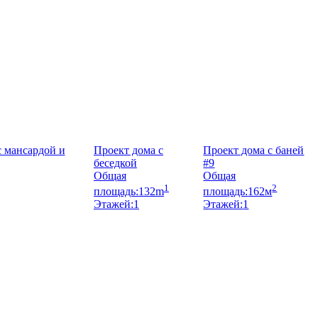
с мансардой и
Проект дома с
Проект дома с баней
беседкой
#9
Общая
Общая
1
2
площадь:
132m
площадь:
162м
Этажей:
1
Этажей:
1