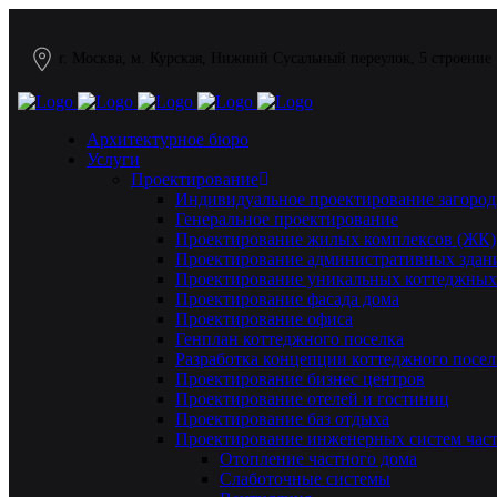
г. Москва, м. Курская, Нижний Сусальный переулок, 5 строение
Архитектурное бюро
Услуги
Проектирование
Индивидуальное проектирование загород
Генеральное проектирование
Проектирование жилых комплексов (ЖК)
Проектирование административных здан
Проектирование уникальных коттеджных
Проектирование фасада дома
Проектирование офиса
Генплан коттеджного поселка
Разработка концепции коттеджного посел
Проектирование бизнес центров
Проектирование отелей и гостиниц
Проектирование баз отдыха
Проектирование инженерных систем част
Отопление частного дома
Слаботочные системы