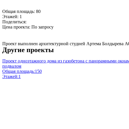
Общая площадь:
80
Этажей:
1
Поделиться:
Цена проекта:
По запросу
Купить проект
Проект выполнен архитектурной студией Артема Болдырева А
Другие проекты
Проект одноэтажного дома из газобетона с панорамными окнам
подвалом
Общая площадь:
150
Этажей:
1