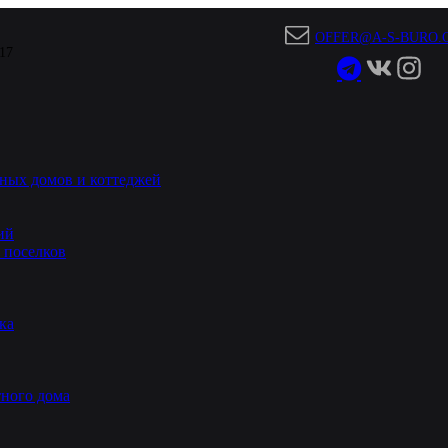
OFFER@A-S-BURO.
 17
ных домов и коттеджей
ий
 поселков
ка
ного дома