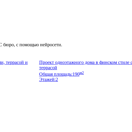
С бюро, с помощью нейросети.
и, террасой и
Проект одноэтажного дома в финском стиле 
террасой
м2
Общая площадь:
190
Этажей:
2