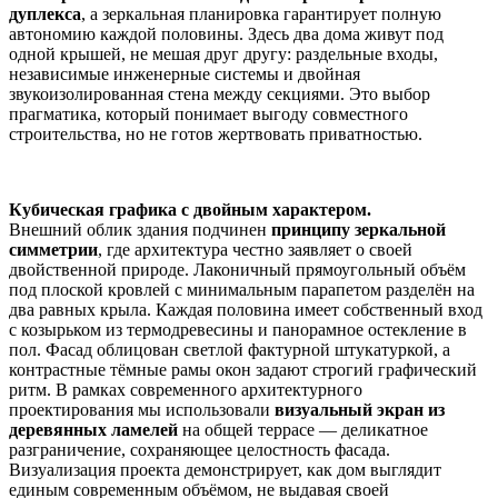
дуплекса
, а зеркальная планировка гарантирует полную
автономию каждой половины. Здесь два дома живут под
одной крышей, не мешая друг другу: раздельные входы,
независимые инженерные системы и двойная
звукоизолированная стена между секциями. Это выбор
прагматика, который понимает выгоду совместного
строительства, но не готов жертвовать приватностью.
Кубическая графика с двойным характером.
Внешний облик здания подчинен
принципу зеркальной
симметрии
, где архитектура честно заявляет о своей
двойственной природе. Лаконичный прямоугольный объём
под плоской кровлей с минимальным парапетом разделён на
два равных крыла. Каждая половина имеет собственный вход
с козырьком из термодревесины и панорамное остекление в
пол. Фасад облицован светлой фактурной штукатуркой, а
контрастные тёмные рамы окон задают строгий графический
ритм. В рамках современного архитектурного
проектирования мы использовали
визуальный экран из
деревянных ламелей
на общей террасе — деликатное
разграничение, сохраняющее целостность фасада.
Визуализация проекта демонстрирует, как дом выглядит
единым современным объёмом, не выдавая своей