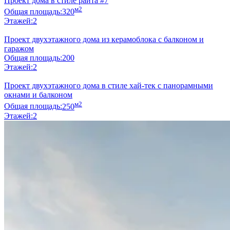
Проект дома в стиле райта #7
м2
Общая площадь:
320
Этажей:
2
Проект двухэтажного дома из керамоблока с балконом и
гаражом
Общая площадь:
200
Этажей:
2
Проект двухэтажного дома в стиле хай-тек с панорамными
окнами и балконом
м2
Общая площадь:
250
Этажей:
2