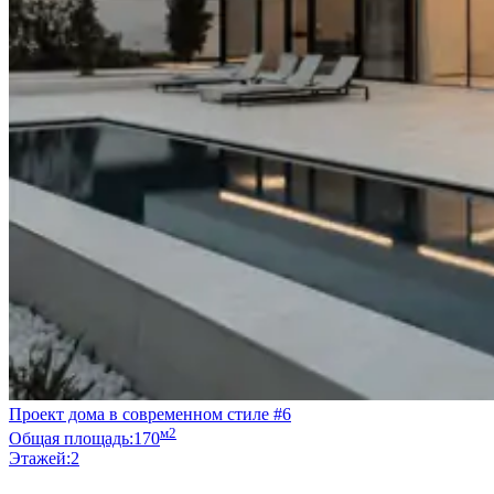
Проект дома в современном стиле #6
м2
Общая площадь:
170
Этажей:
2