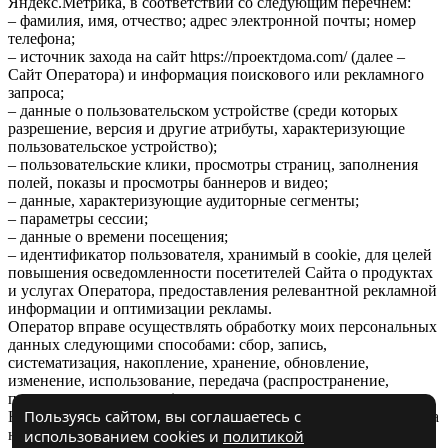
Яндекс.Метрика, в соответствии со следующим перечнем:
– фамилия, имя, отчество; адрес электронной почты; номер
телефона;
– источник захода на сайт https://проектдома.com/ (далее –
Сайт Оператора) и информация поискового или рекламного
запроса;
– данные о пользовательском устройстве (среди которых
разрешение, версия и другие атрибуты, характеризующие
пользовательское устройство);
– пользовательские клики, просмотры страниц, заполнения
полей, показы и просмотры баннеров и видео;
– данные, характеризующие аудиторные сегменты;
– параметры сессии;
– данные о времени посещения;
– идентификатор пользователя, хранимый в cookie, для целей
повышения осведомленности посетителей Сайта о продуктах
и услугах Оператора, предоставления релевантной рекламной
информации и оптимизации рекламы.
Оператор вправе осуществлять обработку моих персональных
данных следующими способами: сбор, запись,
систематизация, накопление, хранение, обновление,
изменение, использование, передача (распространение,
предоставление, доступ).
Пользуясь сайтом, вы соглашаетесь с
Настоящее согласие вступает в силу с момента моего перехода
на Сайт Оператора и действует в течение 3 лет, либо до
использованием cookies и
политикой