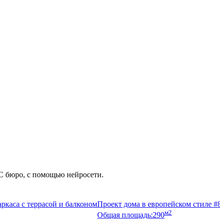
С бюро, с помощью нейросети.
ркаса с террасой и балконом
Проект дома в европейском стиле #
м2
Общая площадь:
290