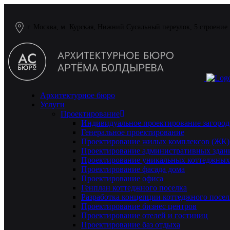
г. Москва, м. Курская, Нижний Сусальный переулок, 5 строение
Архитектурное бюро
Услуги
Проектирование
Индивидуальное проектирование загород
Генеральное проектирование
Проектирование жилых комплексов (ЖК)
Проектирование административных здан
Проектирование уникальных коттеджных
Проектирование фасада дома
Проектирование офиса
Генплан коттеджного поселка
Разработка концепции коттеджного посел
Проектирование бизнес центров
Проектирование отелей и гостиниц
Проектирование баз отдыха