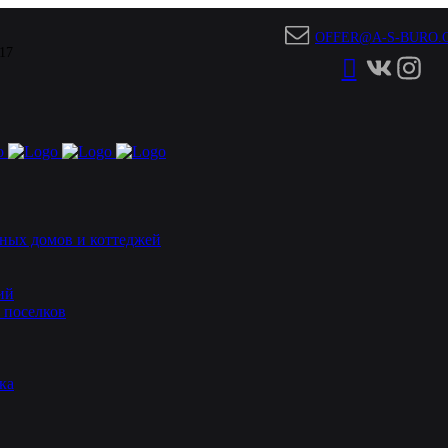
OFFER@A-S-BURO.
 17
ных домов и коттеджей
ий
 поселков
ка