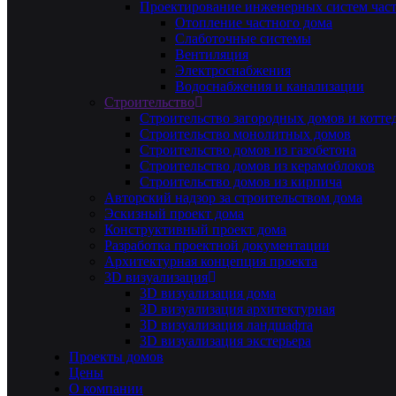
Проектирование инженерных систем част
Отопление частного дома
Слаботочные системы
Вентиляция
Электроснабжения
Водоснабжения и канализации
Строительство
Строительство загородных домов и котте
Строительство монолитных домов
Строительство домов из газобетона
Строительство домов из керамоблоков
Строительство домов из кирпича
Авторский надзор за строительством дома
Эскизный проект дома
Конструктивный проект дома
Разработка проектной документации
Архитектурная концепция проекта
3D визуализация
3D визуализация дома
3D визуализация архитектурная
3D визуализация ландшафта
3D визуализация экстерьера
Проекты домов
Цены
О компании