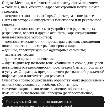
Яндекс.Метрика, в соответствии со следующим перечнем:
– фамилия, имя, отчество; адрес электронной почты; номер
телефона;
– источник захода на сайт https://проектдома.com/ (далее –
Сайт Оператора) и информация поискового или рекламного
запроса;
– данные о пользовательском устройстве (среди которых
разрешение, версия и другие атрибуты, характеризующие
пользовательское устройство);
– пользовательские клики, просмотры страниц, заполнения
полей, показы и просмотры баннеров и видео;
– данные, характеризующие аудиторные сегменты;
– параметры сессии;
– данные о времени посещения;
– идентификатор пользователя, хранимый в cookie, для целей
повышения осведомленности посетителей Сайта о продуктах
и услугах Оператора, предоставления релевантной рекламной
информации и оптимизации рекламы.
Оператор вправе осуществлять обработку моих персональных
данных следующими способами: сбор, запись,
систематизация, накопление, хранение, обновление,
изменение, использование, передача (распространение,
предоставление, доступ).
Пользуясь сайтом, вы соглашаетесь с
Настоящее согласие вступает в силу с момента моего перехода
использованием cookies и
политикой
на Сайт Оператора и действует в течение 3 лет, либо до