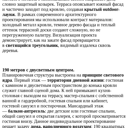
словно защитный козырек. Терраса опоясывает южный фасад
и частично заходит под кровлю, создавая
крытый outdoor-
лаунж
. В рамках современного архитектурного
проектирования мы использовали контраст материалов:
холодный металл кровли, темное дерево фасада и теплый
оттенок террасной доски создают сложную, но не
перегруженную палитру. Визуализация проекта
демонстрирует, как на закате фасад превращается
в
светящийся треугольник
, видимый издалека сквозь
деревья.
190 метров с двусветным центром.
Планировочная структура выстроена на
принципе светового
ядра
. Первый этаж —
территория дневной жизни
: гостиная
с камином и двусветным пространством до конька кровли
служит главной сценой дома. К ней примыкают кухня-
столовая с выходом на террасу, мастер-спальня с собственной
ванной и гардеробной, гостевая спальня или кабинет,
гостевой санузел и постирочная. Мансардный этаж
—
балкон-антресоль
: две детские или гостевые спальни,
общий санузел и открытая галерея, с которой просматривается
гостиная внизу. Данное индивидуальное проектирование
решает задачу
дома, наполненного воздухом
: 190 квадратных