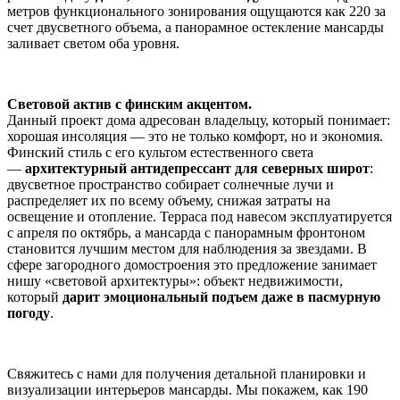
метров функционального зонирования ощущаются как 220 за
счет двусветного объема, а панорамное остекление мансарды
заливает светом оба уровня.
Световой актив с финским акцентом.
Данный проект дома адресован владельцу, который понимает:
хорошая инсоляция — это не только комфорт, но и экономия.
Финский стиль с его культом естественного света
—
архитектурный антидепрессант для северных широт
:
двусветное пространство собирает солнечные лучи и
распределяет их по всему объему, снижая затраты на
освещение и отопление. Терраса под навесом эксплуатируется
с апреля по октябрь, а мансарда с панорамным фронтоном
становится лучшим местом для наблюдения за звездами. В
сфере загородного домостроения это предложение занимает
нишу «световой архитектуры»: объект недвижимости,
который
дарит эмоциональный подъем даже в пасмурную
погоду
.
Свяжитесь с нами для получения детальной планировки и
визуализации интерьеров мансарды. Мы покажем, как 190