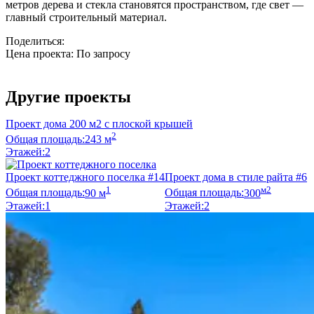
метров дерева и стекла становятся пространством, где свет —
главный строительный материал.
Поделиться:
Цена проекта:
По запросу
Узнать стоимость
Другие проекты
Проект дома 200 м2 с плоской крышей
2
Общая площадь:
243 м
Этажей:
2
Проект коттеджного поселка #14
Проект дома в стиле райта #6
1
м2
Общая площадь:
90 м
Общая площадь:
300
Этажей:
1
Этажей:
2