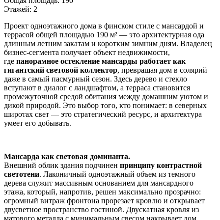
Общая площадь:
190
Этажей:
2
Проект одноэтажного дома в финском стиле с мансардой и
террасой общей площадью 190 м² — это архитектурная ода
длинным летним закатам и коротким зимним дням. Владелец
бизнес-сегмента получает объект недвижимости,
где
панорамное остекление мансарды работает как
гигантский световой коллектор
, превращая дом в солярий
даже в самый пасмурный сезон. Здесь дерево и стекло
вступают в диалог с ландшафтом, а терраса становится
промежуточной средой обитания между домашним уютом и
дикой природой. Это выбор того, кто понимает: в северных
широтах свет — это стратегический ресурс, и архитектура
умеет его добывать.
Мансарда как световая доминанта.
Внешний облик здания подчинен
принципу контрастной
светотени
. Лаконичный одноэтажный объем из темного
дерева служит массивным основанием для мансардного
этажа, который, напротив, решен максимально прозрачно:
огромный витраж фронтона прорезает кровлю и открывает
двусветное пространство гостиной. Двускатная кровля из
матового металла с минимальным свесом накрывает дом,