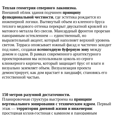
Теплая геометрия северного лаконизма.
Внешний облик здания подчинен
принципу
функциональной честности
, где эстетика рождается из
инженерной логики. Вытянутый объем из клееного бруса
теплого медового оттенка перекрыт двускатной кровлей из
матового металла без свесов. Мансардный фронтон прорезан
панорамным остеклением — единственный, но
выразительный акцент, который наполняет верхний уровень
светом. Терраса опоясывает южный фасад и частично заходит
под навес, создавая
всепогодную буферную зону
между
домом и садом. В рамках современного архитектурного
проектирования мы использовали цоколь из серого
клинкерного кирпича, который защищает брус от влаги и
визуально заземляет объем. Визуализация проекта
демонстрирует, как дом врастает в ландшафт, становясь его
естественной частью.
150 метров разумной достаточности.
Планировочная структура выстроена на
принципе
вертикального зонирования с техническим ядром
. Первый
этаж —
территория дневной жизни и инженерии
:
просторная кухня-гостиная с камином и панорамным