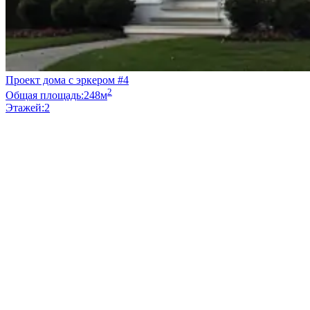
Проект дома с эркером #4
2
Общая площадь:
248м
Этажей:
2