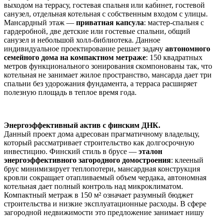
выходом на террасу, гостевая спальня или кабинет, гостевой
санузел, отдельная котельная с собственным входом с улицы.
Мансардный этаж —
приватная капсула
: мастер-спальня с
гардеробной, две детские или гостевые спальни, общий
санузел и небольшой холл-библиотека. Данное
индивидуальное проектирование решает задачу
автономного
семейного дома на компактном метраже
: 150 квадратных
метров функционального зонирования скомпонованы так, что
котельная не занимает жилое пространство, мансарда дает три
спальни без удорожания фундамента, а терраса расширяет
полезную площадь в теплое время года.
Энергоэффективный актив с финским ДНК.
Данный проект дома адресован прагматичному владельцу,
который рассматривает строительство как долгосрочную
инвестицию. Финский стиль в брусе —
эталон
энергоэффективного загородного домостроения
: клееный
брус минимизирует теплопотери, мансардная конструкция
кровли сокращает отапливаемый объем чердака, автономная
котельная дает полный контроль над микроклиматом.
Компактный метраж в 150 м² означает разумный бюджет
строительства и низкие эксплуатационные расходы. В сфере
загородной недвижимости это предложение занимает нишу