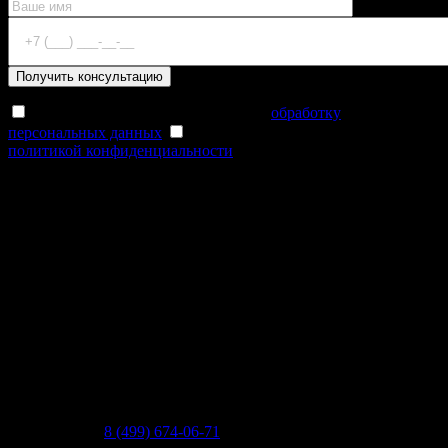
Отправляя форму, я соглашаюсь на
обработку
персональных данных
Отправляя форму, я соглашаюсь с
политикой конфиденциальности
2025
Архитектурное бюро в Москве. Реализуем
современные архитектурные решения, строим дома
под ключ. Индивидуальный подход. Москва, м.
Курская, Нижний Сусальный переулок, 5 строение
17. Территория творческого завода ARMA
Телефон:
8 (499) 674-06-71