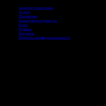
Архитектурное бюро
Услуги
Портфолио
Калькулятор стоимости
О нас
Отзывы
Контакты
Политика конфиденциальности
Согласие посетителя сайта на обработку персональных
данных
Настоящим свободно, своей волей и в своем интересе даю
согласие оператору персональных данных ИП Болдырев
Артем Владимирович, зарегистрированным в соответствии с
законодательством РФ по адресу: г. Москва, м. Курская,
Нижний Сусальный переулок, 5 строение 17 (далее –
Оператор), на автоматизированную и неавтоматизированную
обработку моих персональных данных, в том числе с
использованием интернет-сервисов Google analytics,
Яндекс.Метрика, в соответствии со следующим перечнем:
– фамилия, имя, отчество; адрес электронной почты; номер