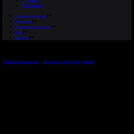
Отзывы
Контакты
Архитектурное бюро
Портфолио
Калькулятор стоимости
О нас
Контакты
Главная страница
»
Каталог проектов домов
»
Проект
трехэтажного дома в стиле хай-тек со вторым светом,
балконом и бассейном
Проект трехэтажного дома
в стиле хай-
тек
со вторым светом, балконом и
бассейном