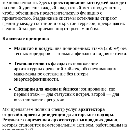
технологичности. Здесь
проектирование коттеджей
выходит
на новый уровень: каждый квадратный метр продуман так,
чтобы объединить представительскую функцию с
приватностью. Раздвижные системы остекления стирают
границу между гостиной и открытой террасой, превращая их
в единый зал для приемов под открытым небом.
Ключевые принципы:
Масштаб и воздух:
два полноценных этажа (250 м²) без
тесных коридоров — только анфилады и видовые точки.
Технологичность фасада:
использование
архитектурных решений хай-тек, обеспечивающих
максимальное остекление без потери
энергоэффективности.
Сценарии для жизни и бизнеса:
зонирование, где
первый этаж — для статусных встреч, второй — для
восстановления ресурсов.
Мы предлагаем полный спектр
услуг архитектора
—
от
дизайн-проекта резиденции
до
авторского надзора
.
Результат:
современная архитектура загородных домов
,
которая становится нематериальным активом, работающим на