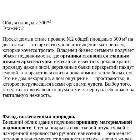
м2
Общая площадь:
300
Этажей:
2
Проект дома в стиле прованс №2 общей площадью 300 м² на
два этажа — это архитектурное посвящение материалам,
которые хочется трогать. Владелец бизнес-сегмента получает
объект недвижимости, где
органика становится главным
языком архитектуры
: нетесаный известняк цоколя хранит
прохладу даже в зной, деревянные балки перекрытий пахнут
смолой, а терракотовая плитка пола помнит тепло босых ног.
Это не дом-декорация, а дом-ощущение — пространство, в
которое погружаешься всеми органами чувств. Выбор того,
кто устал от визуального шума и хочет вернуть себе право на
тактильную нежность.
Фасад, вылепленный природой.
Внешний облик здания подчинен
принципу материальной
подлинности
. Стены покрыты известковой штукатуркой с
намеренной неровностью ручного нанесения — она меняет
оттенок в зависимости от влажности воздуха, словно живая