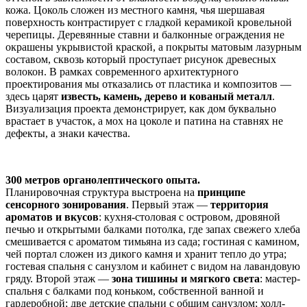
кожа. Цоколь сложен из местного камня, чья шершавая
поверхность контрастирует с гладкой керамикой кровельной
черепицы. Деревянные ставни и балконные ограждения не
окрашены укрывистой краской, а покрыты матовым лазурным
составом, сквозь который проступает рисунок древесных
волокон. В рамках современного архитектурного
проектирования мы отказались от пластика и композитов —
здесь царят
известь, камень, дерево и кованый металл
.
Визуализация проекта демонстрирует, как дом буквально
врастает в участок, а мох на цоколе и патина на ставнях не
дефекты, а знаки качества.
300 метров органолептического опыта.
Планировочная структура выстроена на
принципе
сенсорного зонирования
. Первый этаж —
территория
ароматов и вкусов
: кухня-столовая с островом, дровяной
печью и открытыми балками потолка, где запах свежего хлеба
смешивается с ароматом тимьяна из сада; гостиная с камином,
чей портал сложен из дикого камня и хранит тепло до утра;
гостевая спальня с санузлом и кабинет с видом на лавандовую
гряду. Второй этаж —
зона тишины и мягкого света
: мастер-
спальня с балками под коньком, собственной ванной и
гардеробной; две детские спальни с общим санузлом; холл-