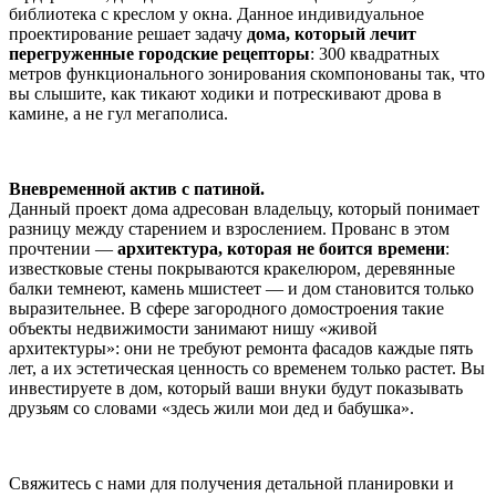
библиотека с креслом у окна. Данное индивидуальное
проектирование решает задачу
дома, который лечит
перегруженные городские рецепторы
: 300 квадратных
метров функционального зонирования скомпонованы так, что
вы слышите, как тикают ходики и потрескивают дрова в
камине, а не гул мегаполиса.
Вневременной актив с патиной.
Данный проект дома адресован владельцу, который понимает
разницу между старением и взрослением. Прованс в этом
прочтении —
архитектура, которая не боится времени
:
известковые стены покрываются кракелюром, деревянные
балки темнеют, камень мшистеет — и дом становится только
выразительнее. В сфере загородного домостроения такие
объекты недвижимости занимают нишу «живой
архитектуры»: они не требуют ремонта фасадов каждые пять
лет, а их эстетическая ценность со временем только растет. Вы
инвестируете в дом, который ваши внуки будут показывать
друзьям со словами «здесь жили мои дед и бабушка».
Свяжитесь с нами для получения детальной планировки и