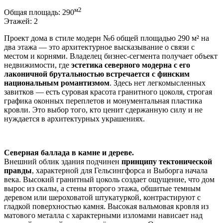
м2
Общая площадь:
290
Этажей:
2
Проект дома в стиле модерн №6 общей площадью 290 м² на
два этажа — это архитектурное высказывание о связи с
местом и корнями. Владелец бизнес-сегмента получает объект
недвижимости, где
эстетика северного модерна с его
лаконичной брутальностью встречается с финским
национальным романтизмом
. Здесь нет легкомысленных
завитков — есть суровая красота гранитного цоколя, строгая
графика оконных переплетов и монументальная пластика
кровли. Это выбор того, кто ценит сдержанную силу и не
нуждается в архитектурных украшениях.
Северная баллада в камне и дереве.
Внешний облик здания подчинен
принципу тектонической
правды
, характерной для Гельсингфорса и Выборга начала
века. Высокий гранитный цоколь создает ощущение, что дом
вырос из скалы, а стены второго этажа, обшитые темным
деревом или шероховатой штукатуркой, контрастируют с
гладкой поверхностью камня. Высокая вальмовая кровля из
матового металла с характерными изломами нависает над