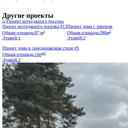
Узнать стоимость
Другие проекты
Проект коттеджного поселка #13
Проект дома с эркером
1
2
Общая площадь:
87 м
Общая площадь:
290м
Этажей:
1
Этажей:
2
Проект дома в скандинавском стиле #5
м2
Общая площадь:
160
Этажей:
2