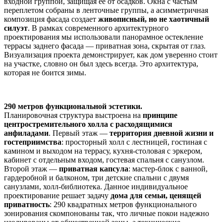
входной группой, защищая её от осадков. Окна с частым
переплетом собраны в ленточные группы, а асимметричная
композиция фасада создает
живописный, но не хаотичный
силуэт
. В рамках современного архитектурного
проектирования мы использовали панорамное остекление
террасы заднего фасада — приватная зона, скрытая от глаз.
Визуализация проекта демонстрирует, как дом уверенно стоит
на участке, словно он был здесь всегда. Это архитектура,
которая не боится зимы.
290 метров функциональной эстетики.
Планировочная структура выстроена на
принципе
центростремительного холла с расходящимися
анфиладами
. Первый этаж —
территория дневной жизни и
гостеприимства
: просторный холл с лестницей, гостиная с
камином и выходом на террасу, кухня-столовая с эркером,
кабинет с отдельным входом, гостевая спальня с санузлом.
Второй этаж —
приватная капсула
: мастер-блок с ванной,
гардеробной и балконом, три детские спальни с двумя
санузлами, холл-библиотека. Данное индивидуальное
проектирование решает задачу
дома для семьи, ценящей
приватность
: 290 квадратных метров функционального
зонирования скомпонованы так, что личные покои надежно