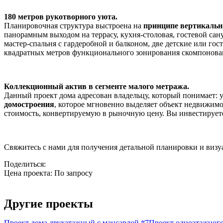
180 метров рукотворного уюта.
Планировочная структура выстроена на
принципе вертикальн
панорамным выходом на террасу, кухня-столовая, гостевой са
мастер-спальня с гардеробной и балконом, две детские или го
квадратных метров функционального зонирования скомпонованы
Коллекционный актив в сегменте малого метража.
Данный проект дома адресован владельцу, который понимает:
домостроения
, которое мгновенно выделяет объект недвижим
стоимость, конвертируемую в рыночную цену. Вы инвестирует
Свяжитесь с нами для получения детальной планировки и виз
Поделиться:
Цена проекта:
По запросу
Узнать стоимость
Другие проекты
Проект дома двухэтажный с мансардой #7
Проект одноэтажного