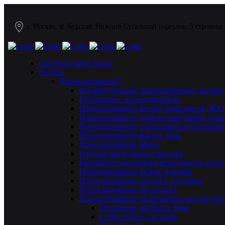
г. Москва, м. Курская, Нижний Сусальный переулок, 5 строение
Архитектурное бюро
Услуги
Проектирование
Индивидуальное проектирование загород
Генеральное проектирование
Проектирование жилых комплексов (ЖК)
Проектирование административных здан
Проектирование уникальных коттеджных
Проектирование фасада дома
Проектирование офиса
Генплан коттеджного поселка
Разработка концепции коттеджного посел
Проектирование бизнес центров
Проектирование отелей и гостиниц
Проектирование баз отдыха
Проектирование инженерных систем част
Отопление частного дома
Слаботочные системы