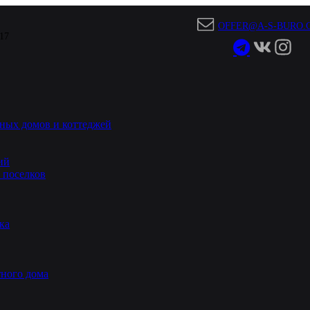
OFFER@A-S-BURO.
 17
ных домов и коттеджей
ий
 поселков
ка
ного дома