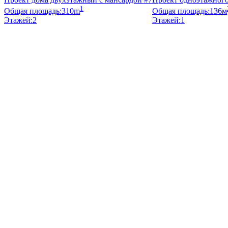
1
Общая площадь:
310m
Общая площадь:
136м
Этажей:
2
Этажей:
1