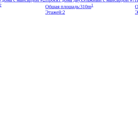
2
1
Общая площадь:
310m
О
Этажей:
2
Э