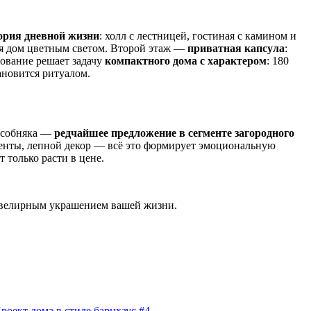
ория дневной жизни
: холл с лестницей, гостиная с камином и
няя дом цветным светом. Второй этаж —
приватная капсула
:
рование решает задачу
компактного дома с характером
: 180
ановится ритуалом.
 особняка —
редчайшее предложение в сегменте загородного
менты, лепной декор — всё это формирует эмоциональную
т только расти в цене.
 ювелирным украшением вашей жизни.
роект дома в стиле барнхаус #4