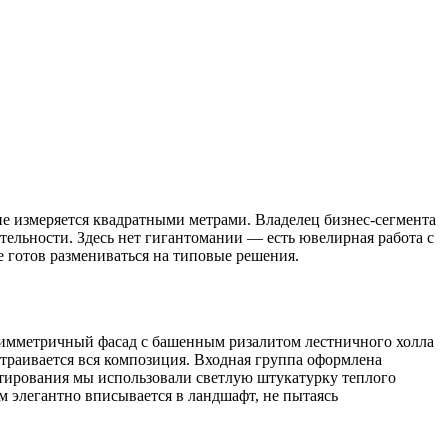
не измеряется квадратными метрами. Владелец бизнес-сегмента
ительности. Здесь нет гигантомании — есть ювелирная работа с
е готов размениваться на типовые решения.
Асимметричный фасад с башенным ризалитом лестничного холла
страивается вся композиция. Входная группа оформлена
ктирования мы использовали светлую штукатурку теплого
м элегантно вписывается в ландшафт, не пытаясь