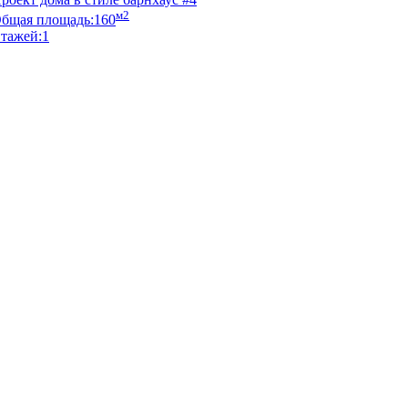
м2
бщая площадь:
160
тажей:
1