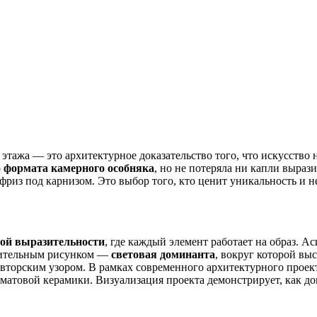
этажа — это архитектурное доказательство того, что искусство 
о формата камерного особняка
, но не потеряла ни капли выраз
фриз под карнизом. Это выбор того, кто ценит уникальность и н
ой выразительности
, где каждый элемент работает на образ. 
тительным рисунком —
световая доминанта
, вокруг которой вы
авторским узором. В рамках современного архитектурного прое
 матовой керамики. Визуализация проекта демонстрирует, как до