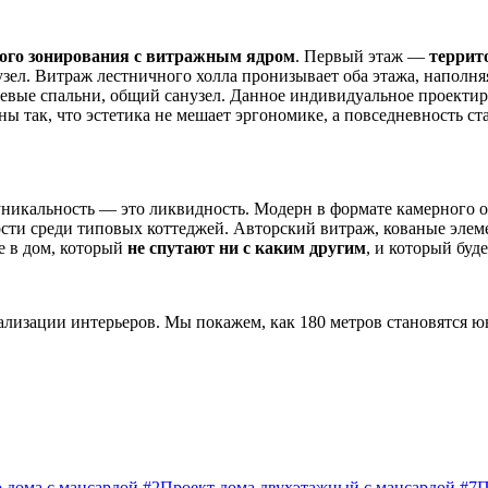
ого зонирования с витражным ядром
. Первый этаж —
террит
нузел. Витраж лестничного холла пронизывает оба этажа, напол
стевые спальни, общий санузел. Данное индивидуальное проекти
 так, что эстетика не мешает эргономике, а повседневность ст
 уникальность — это ликвидность. Модерн в формате камерного
ости среди типовых коттеджей. Авторский витраж, кованые эле
е в дом, который
не спутают ни с каким другим
, и который буде
уализации интерьеров. Мы покажем, как 180 метров становятся
 дома с мансардой #2
Проект дома двухэтажный с мансардой #7
П