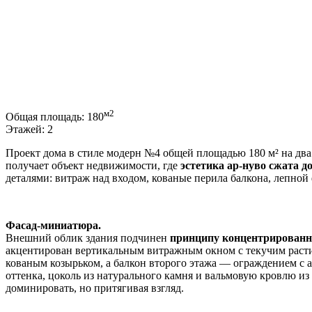
м2
Общая площадь:
180
Этажей:
2
Проект дома в стиле модерн №4 общей площадью 180 м² на два 
получает объект недвижимости, где
эстетика ар-нуво сжата д
деталями: витраж над входом, кованые перила балкона, лепной 
Фасад-миниатюра.
Внешний облик здания подчинен
принципу концентрированн
акцентирован вертикальным витражным окном с текучим рас
кованым козырьком, а балкон второго этажа — ограждением с 
оттенка, цоколь из натурального камня и вальмовую кровлю из
доминировать, но притягивая взгляд.