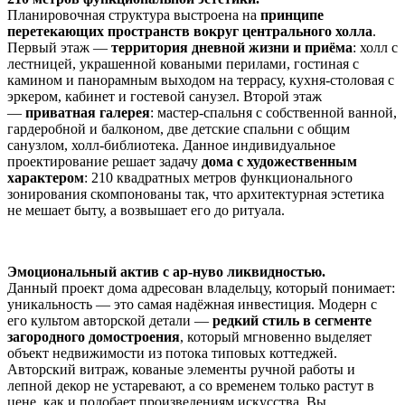
Планировочная структура выстроена на
принципе
перетекающих пространств вокруг центрального холла
.
Первый этаж —
территория дневной жизни и приёма
: холл с
лестницей, украшенной коваными перилами, гостиная с
камином и панорамным выходом на террасу, кухня-столовая с
эркером, кабинет и гостевой санузел. Второй этаж
—
приватная галерея
: мастер-спальня с собственной ванной,
гардеробной и балконом, две детские спальни с общим
санузлом, холл-библиотека. Данное индивидуальное
проектирование решает задачу
дома с художественным
характером
: 210 квадратных метров функционального
зонирования скомпонованы так, что архитектурная эстетика
не мешает быту, а возвышает его до ритуала.
Эмоциональный актив с ар-нуво ликвидностью.
Данный проект дома адресован владельцу, который понимает:
уникальность — это самая надёжная инвестиция. Модерн с
его культом авторской детали —
редкий стиль в сегменте
загородного домостроения
, который мгновенно выделяет
объект недвижимости из потока типовых коттеджей.
Авторский витраж, кованые элементы ручной работы и
лепной декор не устаревают, а со временем только растут в
цене, как и подобает произведениям искусства. Вы