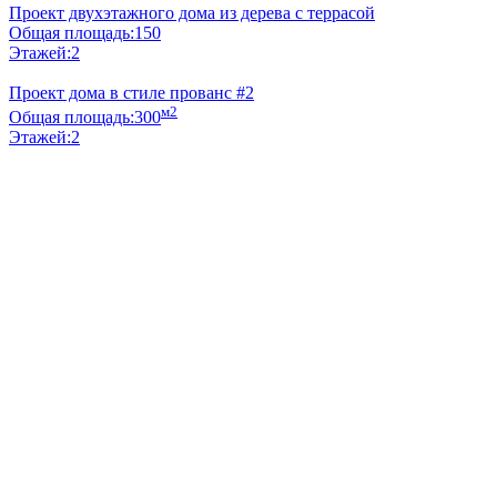
Проект двухэтажного дома из дерева с террасой
Общая площадь:
150
Этажей:
2
Проект дома в стиле прованс #2
м2
Общая площадь:
300
Этажей:
2