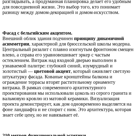
разглядывать, а продуманная планировка делает его удобным
для повседневной жизни. Это выбор того, кто понимает
разницу между домом-декорацией и домом-искусством.
Фасад с бельгийским акцентом.
Внешний облик здания подчинен
принципу динамичной
асимметрии
, характерной для брюссельской школы модерна.
Центральный ризалит с плавно изогнутым фронтоном смещен
влево, а справа его уравновешивает эркер с частым
остеклением. Витраж над входной дверью выполнен в
узнаваемой палитре: глубокий синий, изумрудный и
золотистый —
цветовой акцент
, который оживляет светлую
штукатурку фасада. Кованые кронштейны балкона и
ограждение террасы вторят растительному орнаменту
витража. В рамках современного архитектурного
проектирования мы использовали цоколь из серого гранита и
вальмовую кровлю из матовой керамики. Визуализация
проекта демонстрирует, как дом одновременно выделяется на
фоне ландшафта и не спорит с ним. Это архитектура, которая
знает себе цену, но не навязывает её.
210 метров функциональной эстетики.