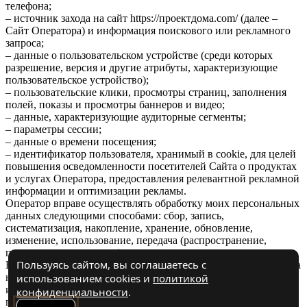
телефона;
– источник захода на сайт https://проектдома.com/ (далее –
Сайт Оператора) и информация поискового или рекламного
запроса;
– данные о пользовательском устройстве (среди которых
разрешение, версия и другие атрибуты, характеризующие
пользовательское устройство);
– пользовательские клики, просмотры страниц, заполнения
полей, показы и просмотры баннеров и видео;
– данные, характеризующие аудиторные сегменты;
– параметры сессии;
– данные о времени посещения;
– идентификатор пользователя, хранимый в cookie, для целей
повышения осведомленности посетителей Сайта о продуктах
и услугах Оператора, предоставления релевантной рекламной
информации и оптимизации рекламы.
Оператор вправе осуществлять обработку моих персональных
данных следующими способами: сбор, запись,
систематизация, накопление, хранение, обновление,
изменение, использование, передача (распространение,
предоставление, доступ).
Пользуясь сайтом, вы соглашаетесь с
Настоящее согласие вступает в силу с момента моего перехода
использованием cookies и
политикой
на Сайт Оператора и действует в течение 3 лет, либо до
истечения указанного срока в случае отзыва субъектом
конфиденциальности
.
персональных данных согласия на обработку его