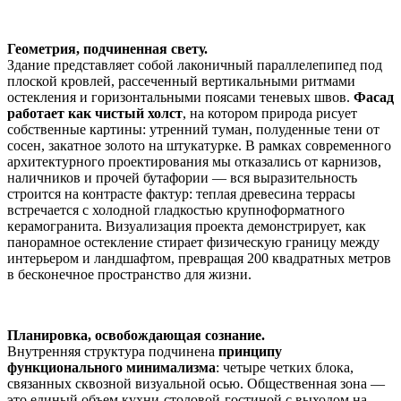
Геометрия, подчиненная свету.
Здание представляет собой лаконичный параллелепипед под
плоской кровлей, рассеченный вертикальными ритмами
остекления и горизонтальными поясами теневых швов.
Фасад
работает как чистый холст
, на котором природа рисует
собственные картины: утренний туман, полуденные тени от
сосен, закатное золото на штукатурке. В рамках современного
архитектурного проектирования мы отказались от карнизов,
наличников и прочей бутафории — вся выразительность
строится на контрасте фактур: теплая древесина террасы
встречается с холодной гладкостью крупноформатного
керамогранита. Визуализация проекта демонстрирует, как
панорамное остекление стирает физическую границу между
интерьером и ландшафтом, превращая 200 квадратных метров
в бесконечное пространство для жизни.
Планировка, освобождающая сознание.
Внутренняя структура подчинена
принципу
функционального минимализма
: четыре четких блока,
связанных сквозной визуальной осью. Общественная зона —
это единый объем кухни-столовой-гостиной с выходом на