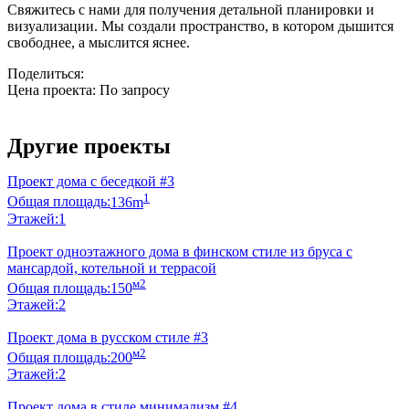
Свяжитесь с нами для получения детальной планировки и
визуализации. Мы создали пространство, в котором дышится
свободнее, а мыслится яснее.
Поделиться:
Цена проекта:
По запросу
Узнать стоимость
Другие проекты
Проект дома с беседкой #3
1
Общая площадь:
136m
Этажей:
1
Проект одноэтажного дома в финском стиле из бруса с
мансардой, котельной и террасой
м2
Общая площадь:
150
Этажей:
2
Проект дома в русском стиле #3
м2
Общая площадь:
200
Этажей:
2
Проект дома в стиле минимализм #4