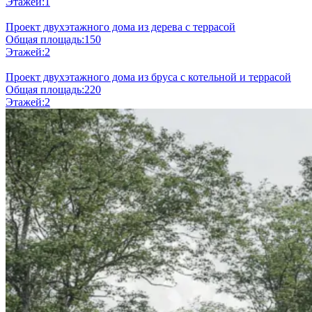
Этажей:
1
Проект двухэтажного дома из дерева с террасой
Общая площадь:
150
Этажей:
2
Проект двухэтажного дома из бруса с котельной и террасой
Общая площадь:
220
Этажей:
2