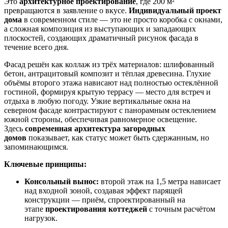
Это
архитектурное проектирование
, где 200 м²
превращаются в заявление о вкусе.
Индивидуальный проект
дома
в современном стиле — это не просто коробка с окнами,
а сложная композиция из выступающих и западающих
плоскостей, создающих драматичный рисунок фасада в
течение всего дня.
Фасад решён как коллаж из трёх материалов: шлифованный
бетон, антрацитовый композит и тёплая древесина. Глухие
объёмы второго этажа нависают над полностью остеклённой
гостиной, формируя крытую террасу — место для встреч и
отдыха в любую погоду. Узкие вертикальные окна на
северном фасаде контрастируют с панорамным остеклением
южной стороны, обеспечивая равномерное освещение.
Здесь
современная архитектура загородных
домов
показывает, как статус может быть сдержанным, но
запоминающимся.
Ключевые принципы:
Консольный вынос:
второй этаж на 1,5 метра нависает
над входной зоной, создавая эффект парящей
конструкции — приём, спроектированный на
этапе
проектирования коттеджей
с точным расчётом
нагрузок.