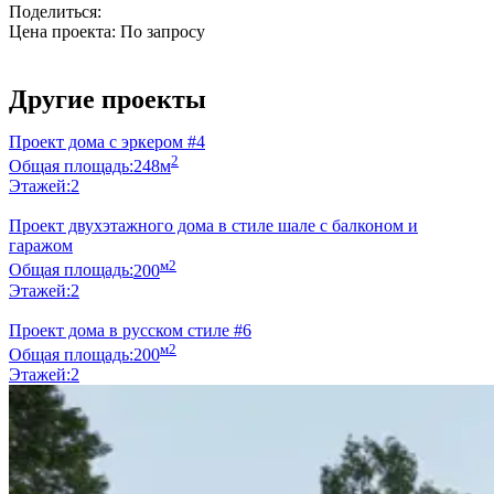
Поделиться:
Цена проекта:
По запросу
Узнать стоимость
Другие проекты
Проект дома с эркером #4
2
Общая площадь:
248м
Этажей:
2
Проект двухэтажного дома в стиле шале с балконом и
гаражом
м2
Общая площадь:
200
Этажей:
2
Проект дома в русском стиле #6
м2
Общая площадь:
200
Этажей:
2