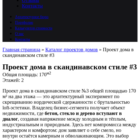
Отзывы
Контакты
Архитектурное бюро
Портфолио
Калькулятор стоимости
О нас
Контакты
Главная страница
»
Каталог проектов домов
»
Проект дома в
скандинавском стиле #3
Проект дома в скандинавском стиле #3
м2
Общая площадь:
170
Этажей:
2
Проект дома в скандинавском стиле №3 общей площадью 170
м² на два этажа — это архитектурный эксперимент по
скрещиванию нордической сдержанности с брутальностью
loft-эстетики. Владелец бизнес-сегмента получает объект
недвижимости, где
бетон, стекло и дерево вступают в
диалог
, создавая напряжение между холодным и тёплым,
индустриальным и природным. Здесь нет компромисса между
характером и комфортом: дом заявляет о себе смело, но
внутри остаётся камерным и обволакивающим. Это выбор