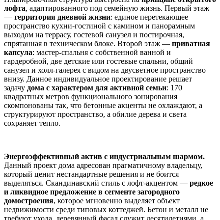
лофта
, адаптированного под семейную жизнь. Первый этаж
—
территория дневной жизни
: единое перетекающее
пространство кухни-гостиной с камином и панорамным
выходом на террасу, гостевой санузел и постирочная,
спрятанная в техническом блоке. Второй этаж —
приватная
капсула
: мастер-спальня с собственной ванной и
гардеробной, две детские или гостевые спальни, общий
санузел и холл-галерея с видом на двусветное пространство
внизу. Данное индивидуальное проектирование решает
задачу
дома с характером для активной семьи
: 170
квадратных метров функционального зонирования
скомпонованы так, что бетонные акценты не охлаждают, а
структурируют пространство, а обилие дерева и света
сохраняет тепло.
Энергоэффективный актив с индустриальным шармом.
Данный проект дома адресован прагматичному владельцу,
который ценит нестандартные решения и не боится
выделяться. Скандинавский стиль с лофт-акцентом —
редкое
и ликвидное предложение в сегменте загородного
домостроения
, которое мгновенно выделяет объект
недвижимости среди типовых коттеджей. Бетон и металл не
требуют ухода, деревянный фасад служит десятилетиями, а