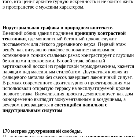
того, кто ценит архитектурную искренность и не боится жить
в пространстве с мужским характером.
Индустриальная графика в природном контексте.
Внешний облик здания подчинен
принципу контрастной
тектоники
, где монолитный бетонный цоколь служит
постаментом для лёгкого деревянного верха. Первый этаж
решён как визуально тяжёлое основание: панорамное
остекление в тонких стальных рамах контрастирует с глухими
бетонными плоскостями. Второй этаж, обшитый
вертикальной доской из графитовой термодревесины, кажется
парящим над массивным стилобатом. Двускатная кровля из
фальцевого металла без свесов завершает лаконичный силуэт.
В рамках современного архитектурного проектирования мы
использовали открытую террасу на эксплуатируемой кровле
первого этажа. Визуализация проекта демонстрирует, как дом
одновременно выглядит монументальным и воздушным, а
вечером превращается в
светящийся павильон с
индустриальным силуэтом
.
170 метров двухуровневой свободы.
Планировочная структура выстроена на
принципе открытого