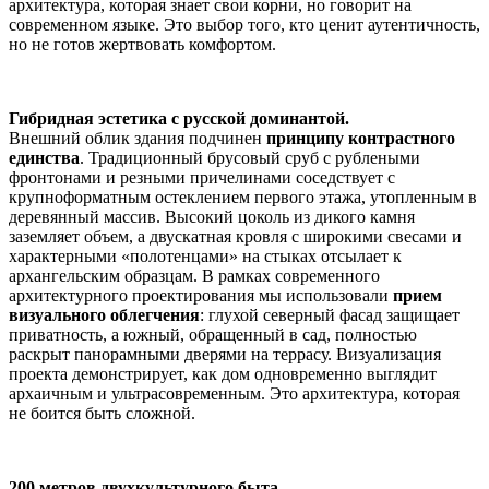
архитектура, которая знает свои корни, но говорит на
современном языке. Это выбор того, кто ценит аутентичность,
но не готов жертвовать комфортом.
Гибридная эстетика с русской доминантой.
Внешний облик здания подчинен
принципу контрастного
единства
. Традиционный брусовый сруб с рублеными
фронтонами и резными причелинами соседствует с
крупноформатным остеклением первого этажа, утопленным в
деревянный массив. Высокий цоколь из дикого камня
заземляет объем, а двускатная кровля с широкими свесами и
характерными «полотенцами» на стыках отсылает к
архангельским образцам. В рамках современного
архитектурного проектирования мы использовали
прием
визуального облегчения
: глухой северный фасад защищает
приватность, а южный, обращенный в сад, полностью
раскрыт панорамными дверями на террасу. Визуализация
проекта демонстрирует, как дом одновременно выглядит
архаичным и ультрасовременным. Это архитектура, которая
не боится быть сложной.
200 метров двухкультурного быта.