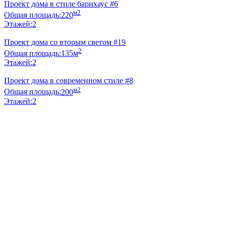
Проект дома в стиле барнхаус #6
м2
Общая площадь:
220
Этажей:
2
Проект дома со вторым светом #19
2
Общая площадь:
135м
Этажей:
2
Проект дома в современном стиле #8
м2
Общая площадь:
200
Этажей:
2