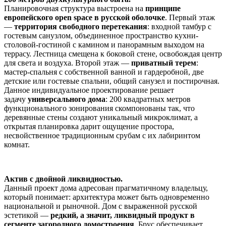
Планировочная структура выстроена на
принципе
европейского open space в русской оболочке
. Первый этаж
—
территория свободного перетекания
: входной тамбур с
гостевым санузлом, объединенное пространство кухни-
столовой-гостиной с камином и панорамным выходом на
террасу. Лестница смещена к боковой стене, освобождая центр
для света и воздуха. Второй этаж —
приватный терем
:
мастер-спальня с собственной ванной и гардеробной, две
детские или гостевые спальни, общий санузел и постирочная.
Данное индивидуальное проектирование решает
задачу
универсального дома
: 200 квадратных метров
функционального зонирования скомпонованы так, что
деревянные стены создают уникальный микроклимат, а
открытая планировка дарит ощущение простора,
несвойственное традиционным срубам с их лабиринтом
комнат.
Актив с двойной ликвидностью.
Данный проект дома адресован прагматичному владельцу,
который понимает: архитектура может быть одновременно
национальной и рыночной. Дом с выраженной русской
эстетикой —
редкий, а значит, ликвидный продукт в
сегменте загородного домостроения
. Брус обеспечивает